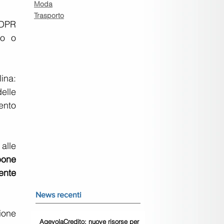
Moda
Trasporto
DPR 
o o 
ina: 
lle 
ento 
lle 
one 
nte 
News recenti
ione 
AgevolaCredito: nuove risorse per