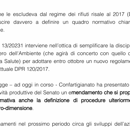
he le escludeva dal regime dei rifiuti risale al 2017 (
cire davvero a definire un quadro normativo chiar
e.
3/20231 interviene nell’ottica di semplificare la discipl
ero dell'Ambiente (che agirà di concerto con quello de
ella Salute) per adottare entro ottobre un nuovo regolam
'attuale DPR 120/2017.
gge – ad oggi in corso - Confartigianato ha presentato a
vità produttive del Senato un e
mendamento che si prop
rmativa anche la definizione di procedure ulteriorme
icro-dimensione
.
rnamenti nel prossimo periodo circa gli sviluppi dell’az