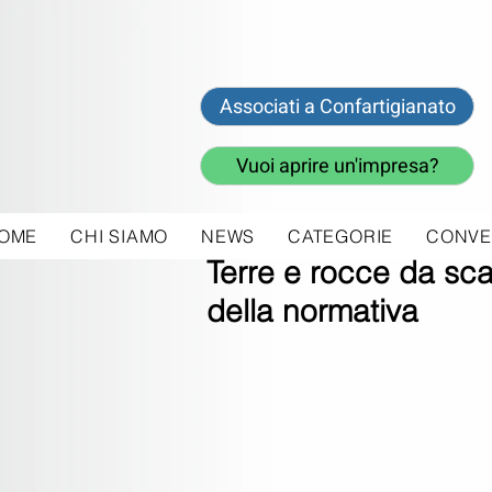
Associati a Confartigianato
Vuoi aprire un'impresa?
OME
CHI SIAMO
NEWS
CATEGORIE
CONVE
24 mar 2023
Terre e rocce da sca
della normativa