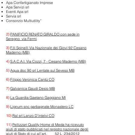
Apa Confartigianato Imprese
Apa Servizi srl
Eventi Apa srl
Servia srl
Consorzio Multiutility”
2)
PANIFICIO RENATO GIRALDO con sede in
Seregno via Fermi
3)
F.lli Spinelli Via Nazionale dei Giovi 92 Cesano
Maderno (MB)
4)
S.A.C.A.I. Via Cozzi, 7 - Cesano Maderno (MB)
5)
Aqua doc 90 srl Lentate sul Seveso MB
6)
Filippo Veronica Cantù CO
7)
Galvanica Gaudi Desio MB
8)
La Guardia Gaetano Gaggiano MI
9)
Lignum snc garbagnate Monastero LC
10)
Ral srl Lanzo D'intelvi CO
11)
Pellizzari Quality Home di Meda ha ricevuto
aiuti di stato pubblicati nel registro nazionale degli
aiuti di Stato di cui all’art.
52 L 234/2012