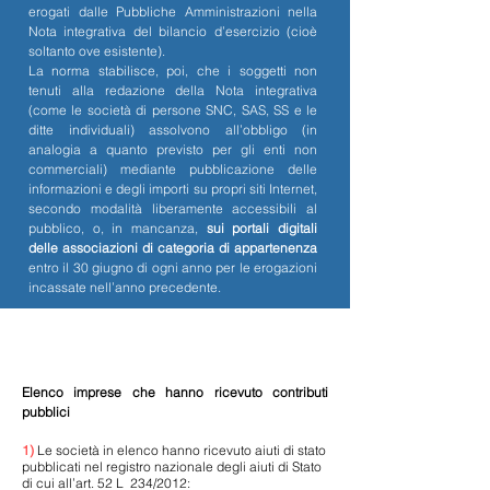
erogati dalle Pubbliche Amministrazioni nella
Nota integrativa del bilancio d’esercizio (cioè
soltanto ove esistente).
La norma stabilisce, poi, che i soggetti non
tenuti alla redazione della Nota integrativa
(come le società di persone SNC, SAS, SS e le
ditte individuali) assolvono all’obbligo (in
analogia a quanto previsto per gli enti non
commerciali) mediante pubblicazione delle
informazioni e degli importi su propri siti Internet,
secondo modalità liberamente accessibili al
pubblico, o, in mancanza,
sui portali digitali
delle associazioni di categoria di appartenenza
entro il 30 giugno di ogni anno per le erogazioni
incassate nell’anno precedente.
Elenco imprese che hanno ricevuto contributi
pubblici
1)
Le società in elenco hanno ricevuto aiuti di stato
pubblicati nel registro nazionale degli aiuti di Stato
di cui all’art. 52 L 234/2012: