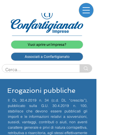
Vuoi aprire un'impresa?
Associati a Confartigianato
Erogazioni pubbliche
Il DL
30.4.2019
n. 34 (c.d. DL “crescita”),
pubblicato sulla G.U.
30.4.2019
n. 100,
stabilisce che devono essere pubblicati gli
importi e le informazioni relativi a sovvenzioni,
sussidi, vantaggi, contributi o aiuti, non aventi
carattere generale e privi di natura corrispettiva,
retributiva o risarcitoria, agli stessi effettivamente