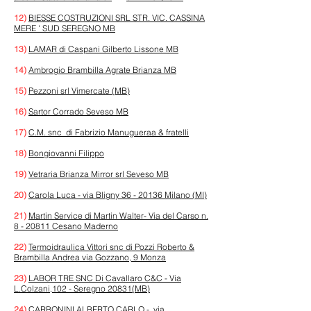
12)
BIESSE COSTRUZIONI SRL STR. VIC. CASSINA
MERE ' SUD SEREGNO MB
13)
LAMAR di Caspani Gilberto Lissone MB
14)
Ambrogio Brambilla Agrate Brianza MB
15)
Pezzoni srl Vimercate (MB)
16)
Sartor Corrado Seveso MB
17)
C.M. snc di Fabrizio Manugueraa & fratelli
18)
Bongiovanni Filippo
19)
Vetraria Brianza Mirror srl Seveso MB
20)
Carola Luca - via Bligny 36 - 20136 Milano (MI)
21)
Martin Service di Martin Walter- Via del Carso n.
8 - 20811 Cesano Maderno
22)
Termoidraulica Vittori snc di Pozzi Roberto &
Brambilla Andrea via Gozzano, 9 Monza
23)
LABOR TRE SNC Di Cavallaro C&C - Via
L.Colzani,102 - Seregno 20831(MB)
24)
CARBONINI ALBERTO CARLO - via