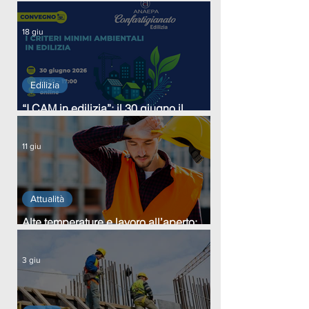
18 giu
Edilizia
“I CAM in edilizia”: il 30 giugno il
webinar sul nuovo quadro normativo
11 giu
Attualità
Alte temperature e lavoro all’aperto:
nuove regole in Lombardia per tutelare
i lavoratori
3 giu