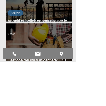
Edilizia
Appalti pubblici: opportunità per le
imprese edili in Brianza
6 mar
Edilizia
Gestione dei rifiuti in cantiere: il 10
marzo parte il nuovo percorso
formativo per le imprese edili
25 feb
Energia
Webinar “Conto Termico 3.0”: nuove
regole e opportunità per imprese e