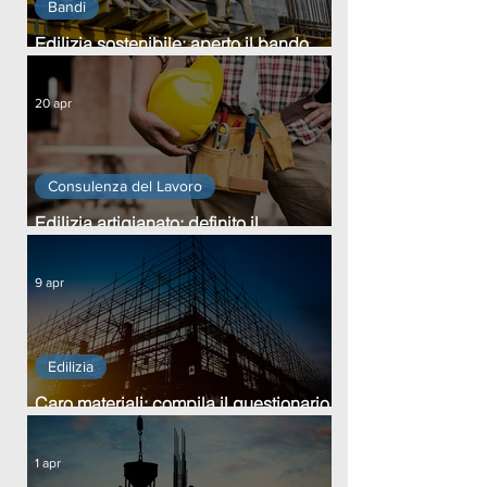
Bandi
Edilizia sostenibile: aperto il bando
Edil-SOS Lombardia
20 apr
Consulenza del Lavoro
Edilizia artigianato: definito il
regolamento del Fondo FAQS
9 apr
Edilizia
Caro materiali: compila il questionario
ANAEPA-Confartigianato Edilizia entro
il 15 aprile
1 apr