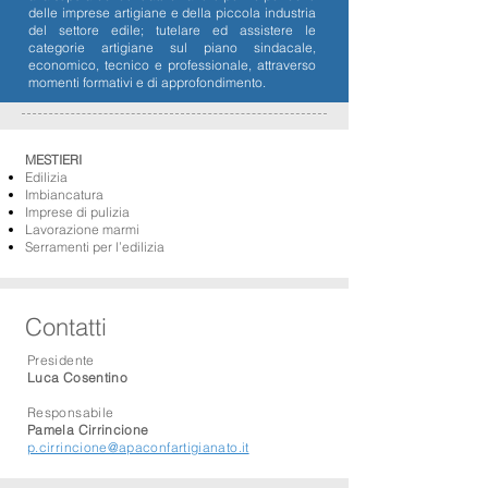
delle imprese artigiane e della piccola industria
del settore edile; tutelare ed assistere le
categorie artigiane sul piano sindacale,
economico, tecnico e professionale, attraverso
momenti formativi e di approfondimento.
MESTIERI
Edilizia
Imbiancatura
Imprese di pulizia
Lavorazione marmi
Serramenti per l’edilizia
Contatti
Presidente
Luca Cosentino
Responsabile
Pamela Cirrincione
p.cirrincione@apaconfartigianato.it