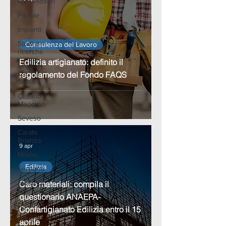
Imprenditori
Fiscale
Impianti
Studi e
Consulenza del Lavoro
ricerche
Edilizia artigianato: definito il
Lentate
sul
regolamento del Fondo FAQS
Seveso
Cesano
Maderno
Seveso
Carate
Brianza
9 apr
Milano
Edilizia
Seregno
Storie di
Caro materiali: compila il
Impresa
questionario ANAEPA-
Desio
Confartigianato Edilizia entro il 15
Nova
aprile