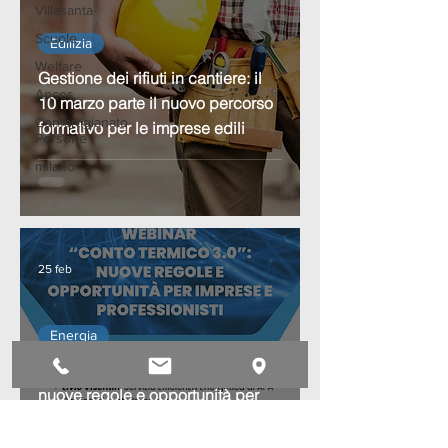
Villasanta
Scuole
Edilizia
Welfare
Gestione dei rifiuti in cantiere: il
Ancos
10 marzo parte il nuovo percorso
Confartigianato
formativo per le imprese edili
Persone
milano
25 feb
Energia
Webinar “Conto Termico 3.0”:
nuove regole e opportunità per
imprese e professionisti