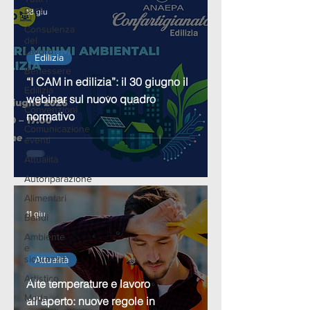
post
18 giu
Consulenza
del
Lavoro
Edilizia
Benessere
“I CAM in edilizia”: il 30 giugno il
Edilizia
webinar sul nuovo quadro
Convenzioni
normativo
Comunicazione
eventi
Attualità
Autoriparazione
Alimentari
11 giu
Bandi
Ambiente
e
sicurezza
Attualità
Artistico
Alte temperature e lavoro
Moda
all’aperto: nuove regole in