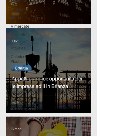
Milanese
Giussano
Meda
Vimercate
Cinisello
B.
1 apr
Attualità
Chimico
Plastici
Edilizia
Muggiò
Appalti pubblici: opportunità per
Superbonus
110
le imprese edili in Brianza
Innovazione
dih
Abbiategrasso
Terziario
Fiere -
6 mar
eventi