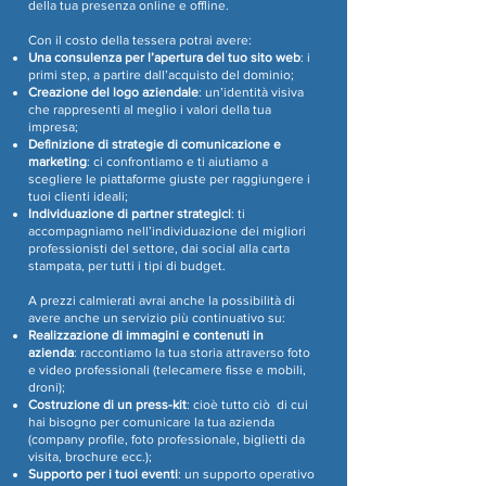
della tua presenza online e offline.
Con il costo della tessera potrai avere:
Una consulenza per l’apertura del tuo sito web
: i
primi step, a partire dall’acquisto del dominio;
Creazione del logo aziendale
: un’identità visiva
che rappresenti al meglio i valori della tua
impresa;
Definizione di strategie di comunicazione e
marketing
: ci confrontiamo e ti aiutiamo a
scegliere le piattaforme giuste per raggiungere i
tuoi clienti ideali;
Individuazione di partner strategici
: ti
accompagniamo nell’individuazione dei migliori
professionisti del settore, dai social alla carta
stampata, per tutti i tipi di budget.
A prezzi calmierati avrai anche la possibilità di
avere anche un servizio più continuativo su:
Realizzazione di immagini e contenuti in
azienda
: raccontiamo la tua storia attraverso foto
e video professionali (telecamere fisse e mobili,
droni);
Costruzione di un press-kit
: cioè tutto ciò di cui
hai bisogno per comunicare la tua azienda
(company profile, foto professionale, biglietti da
visita, brochure ecc.);
Supporto per i tuoi eventi
: un supporto operativo