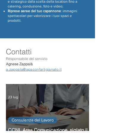
e strategico dalla scelta della location fino a
catering, conduzione, foto e video;
Riprese aeree del tuo capannone
: immagini
spettacolari per valorizzare i tuoi spazi e
prodotti.
Contatti
Responsabile del servizio
Agnese Zappalà
a.zappala@apaconfartigianato.it
23 lug
Consulenza del Lavoro
CCNL Area Comunicazione, siglato il