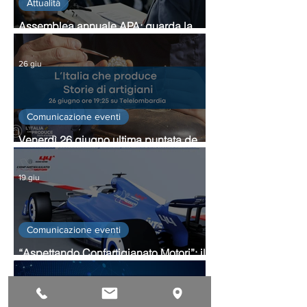
Attualità
Assemblea annuale APA: guarda la
gallery fotografica dell'evento
26 giu
Comunicazione eventi
Venerdì 26 giugno ultima puntata de
L'Italia che produce - Storie di artigiani
19 giu
Comunicazione eventi
“Aspettando Confartigianato Motori”: il
9 luglio a Monza una serata dedicata
allo storico premio
19 giu