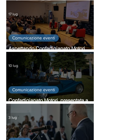
verbale integrativo: novità
sull’indennità di funzione dal 1° agosto
17 lug
Comunicazione eventi
Aspettando Confartigianato Motori
2026: guarda la gallery dell'evento
10 lug
Comunicazione eventi
Confartigianato Motori, presentata a
Monza l'edizione 2026
3 lug