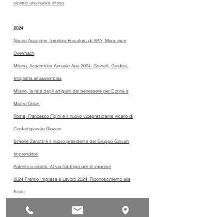
siglano una nuova intesa
2024
Nasce Academy Tornitura-Fresatura di APA, Manpower
Overmach
Milano, Assemblea Annuale Apa 2024. Granelli, Guidesi,
Intiglietta all'assemblea
Milano, la rete degli artigiani del benessere per Donna e
Madre Onlus
Roma, Francesco Figini è il nuovo vicepresidente vicario di
Confartigianato Giovani
Simone Zanotti è il nuovo presidente del Gruppo Giovani
Imprenditori
Patente a crediti. Al via l'obbligo per le imprese
2024 Premio Impresa e Lavoro 2024. Riconoscimento alla
Scala
Apa Confartigianato dedica una serata al Concordato
Preventivo Biennale