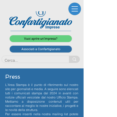
Vuoi aprire un'impresa?
Associati a Confartigianato
Press
L'Area Stampa è il punto di riferimento sul nostro
sito per giornalisti e media. A seguire sono elencati
tutti i comunicati stampa dal 2024 in avanti con
notizie ufficiali veicolate dal nostro Ufficio Stampa.
Mettiamo a disposizione contenuti utili per
raccontare al meglio le nostre iniziative, i progetti e
le novità della struttura.
Per essere inseriti nella nostra mailing list potete