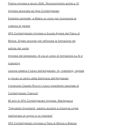
Premio impresa e lavoro 2025. Riconoscimento anche a 15
imprese associate ad Apa Confartigianato
Estetiste sentinelle, a Milano un corso per riconoscere la
violenza di genere
APA Confartigianato Imprese e Scuola Agraria del Parco di
Monza. Siglato accordo per rafforzare la formazione nel
settore del verde
Imprese del benessere. Al via un corso di formazione su AI e
marketing
Lissone celebra il futuro dell'artigianato: IA, marketing, digitale
e giovani al centro della Settimana dell'Artigianato
Il brianzolo Claudio Riva è il nuovo presidente nazionale di
Confartigianato Trasporti
80 anni di APA Confartigianato Imprese. Mantegazza
"Traguardo importante, saremo accanto a chiunque voglia
trasformare un sogno in un mestiere"
APA Confartigianato Imprese e Fiera di Monza e Brianza