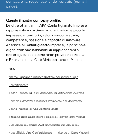
contattare la responsabile del servizio (contatti in
calce).
Questo il nostro company profile:
Da oltre ottant’anni, APA Confartigianato Imprese
rappresenta e sostiene artigiani, micro e piccole
imprese del territorio, valorizzandone storia,
competenze, passione e capacità di innovare.
Aderisce a Confartigianato Imprese, la principale
organizzazione nazionale di rappresentanza
dell’artigianato, e opera nelle province di Monza
e Brianza e nella Città Metropolitana di Milano.
2025
​Andrea Esposito è il nuovo direttore dei servizi di Apa
Confartigianato
Il caso_Stucchi 64, a 30 anni dalla riqualificazione dell'area
Carmela Caracozzi è la nuova Presidente del Movimento
Donne Impresa di Apa Confartigianato
Il fascino della Scala ispira i gioielli dei giovani orafi milanesi
Confartigianato Motori 2025 l'eccellenza dell'artigianato
Nota ufficiale Apa Confartigianato - In ricordo di Dario Visconti