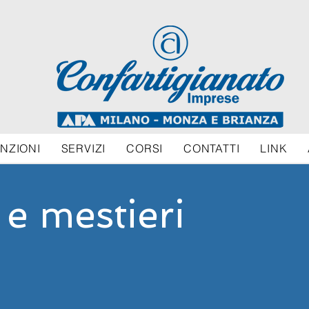
NZIONI
SERVIZI
CORSI
CONTATTI
LINK
 e mestieri
lematiche delle Categorie e dei relativi Mestieri artigia
so iniziative capaci di rispondere ai bisogni delle a
mica e professionale dei diversi Mestieri.
con lo scopo, inoltre, di fornire il necessario supporto