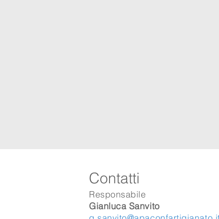
Contatti
Responsabile
Gianluca Sanvito
g.sanvito@apaconfartigianato.i