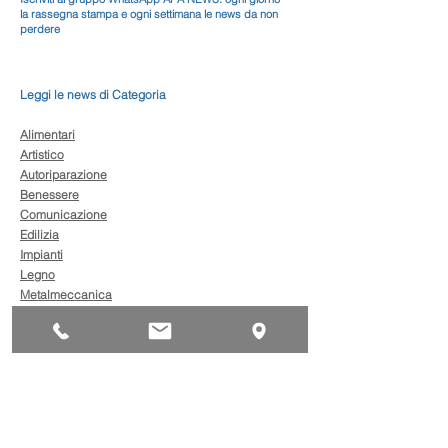
la rassegna stampa e ogni settimana le news da non
perdere
Leggi le news di Categoria
Alimentari
Artistico
Autoriparazione
Benessere
Comunicazione
Edilizia
Impianti
Legno
Metalmeccanica
Moda
Trasporto
AgevolaCredito: nuove
risorse per sostenere
sviluppo, ammodernamento
e competitività delle imprese
Bandi