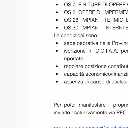
OS 7: FINITURE DI OPERE
OS 8: OPERE DI IMPERMEA
OS 28: IMPIANTI TERMICI
OS 30: IMPIANTI INTERNI 
Le condizioni sono: 
sede oeprativa nella Provin
iscrizione in C.C.I.A.A. pe
riportate  
regolare posizione contribut
capacità economico/finanzia
assenza di cause di esclusio
Per poter manifestare il propri
inviarlo esclusivamente via PEC a
prot.tribunale.monza@giustiziacer