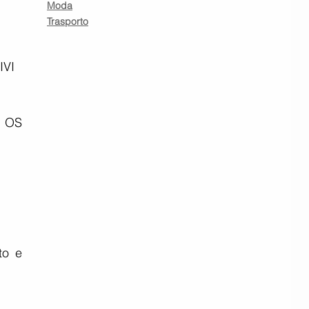
Moda
Trasporto
VI  
 OS 
o e 