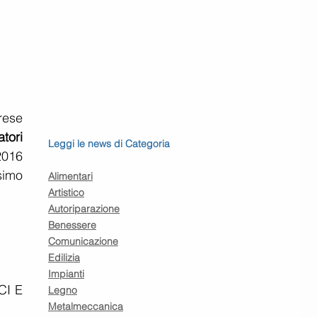
ese 
tori 
Leggi le news di Categoria
2016 
simo 
Alimentari
Artistico
Autoriparazione
Benessere
Comunicazione
Edilizia
Impianti
I E 
Legno
Metalmeccanica