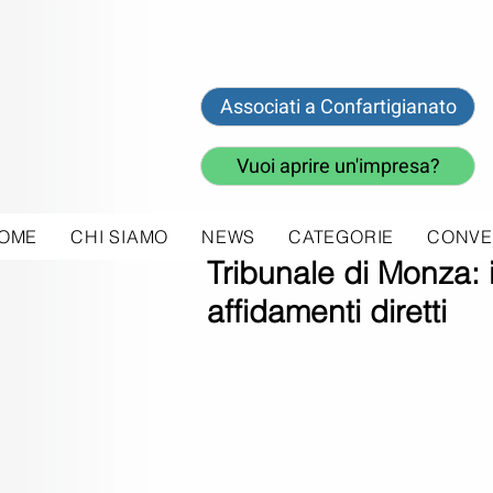
Associati a Confartigianato
Vuoi aprire un'impresa?
OME
CHI SIAMO
NEWS
CATEGORIE
CONVE
2 mar 2020
Tribunale di Monza: 
affidamenti diretti