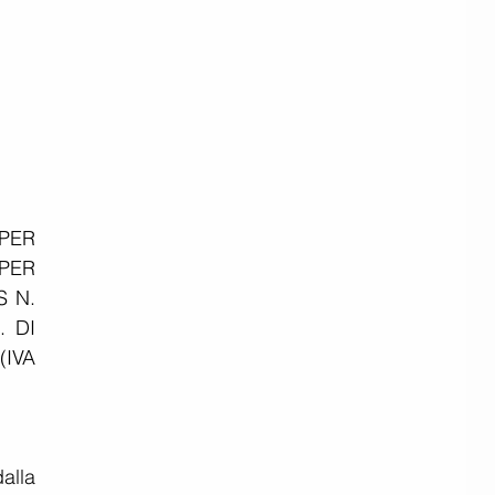
ER 
ER 
 N. 
 DI 
IVA 
lla 