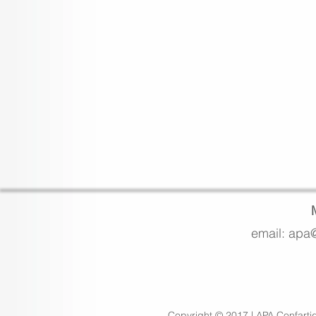
email: apa@
Copyright © 2017 | APA Confarti