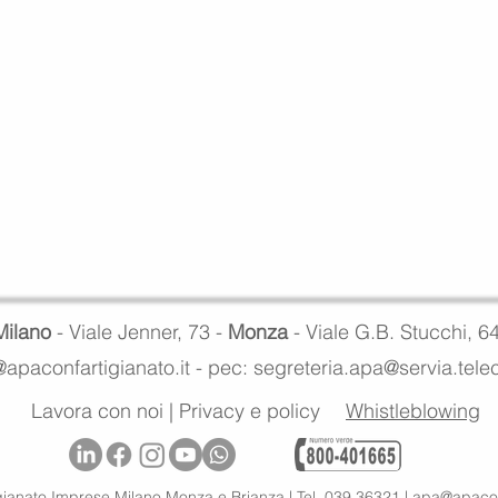
Milano
- Viale Jenner, 73 -
Monza
- Viale G.B. Stucchi, 6
apaconfartigianato.it -
pec: segreteria.apa@servia.tel
Lavora con noi
|
Privacy e policy
Whistleblowing
gianato Imprese Milano Monza e Brianza |
Tel. 039 36321 |
apa@apaconf