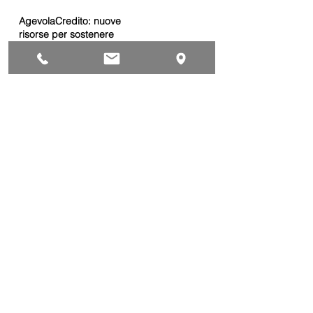
AgevolaCredito: nuove
risorse per sostenere
sviluppo, ammodernamento
e competitività delle imprese
Bandi
Taxi green: oltre 2 milioni di
euro per il rinnovo dei veicoli
Bandi
Caro gasolio, 322 milioni per
le imprese di trasporto:
guida operativa alla
presentazione della
Trasporti
domanda
Bonus gasolio 2026: giovedì
30 luglio webinar nazionale
per le imprese
dell’autotrasporto
Trasporti
Chiusura estiva dal 10 al 28