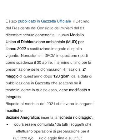
È stato
pubblicato in Gazzetta Ufficiale
 il Decreto 
del Presidente del Consiglio dei ministri del 21 
dicembre scorso contenente il nuovo 
Modello 
Unico di Dichiarazione ambientale (MUD) per 
l’anno 2022
 a sostituzione integrale di quello 
vigente.  Nonostante il DPCM in questione riporti 
come scadenza il 30 aprile, il termine ultimo per la 
presentazione delle dichiarazioni è fissato al 
21 
maggio
 di quest’anno dopo 
120 giorni
 dalla data di 
pubblicazione in Gazzetta che scattano se il 
modello, come in questo caso, viene 
modificato o 
integrato
. 
Rispetto al modello del 2021 si rilevano le seguenti 
modifiche
: 
Sezione Anagrafica:
 inserita la 
‘scheda riciclaggio’
: 
 dovrà essere compilata “da tutti i soggetti che   
   effettuano operazioni di preparazione per il 
riutilizzo e/o      riciclaggio finale sui rifiuti 