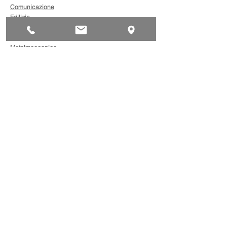
Comunicazione
Edilizia
Impianti
Legno
Metalmeccanica
Moda
Trasporto
AgevolaCredito: nuove
risorse per sostenere
sviluppo, ammodernamento
e competitività delle imprese
Bandi
Taxi green: oltre 2 milioni di
euro per il rinnovo dei veicoli
Bandi
Caro gasolio, 322 milioni per
le imprese di trasporto:
guida operativa alla
presentazione della
Trasporti