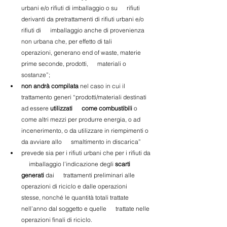
urbani e/o rifiuti di imballaggio o su      rifiuti 
derivanti da pretrattamenti di rifiuti urbani e/o 
rifiuti di      imballaggio anche di provenienza 
non urbana che, per effetto di tali      
operazioni, generano end of waste, materie 
prime seconde, prodotti,      materiali o 
sostanze”; 
non andrà compilata
 nel caso in cui il      
trattamento generi “prodotti/materiali destinati 
ad essere 
utilizzati      come combustibili
 o 
come altri mezzi per produrre energia, o ad      
incenerimento, o da utilizzare in riempimenti o 
da avviare allo      smaltimento in discarica”
prevede sia per i rifiuti urbani che per i rifiuti da 
     imballaggio l’indicazione degli 
scarti 
generati
 dai      trattamenti preliminari alle 
operazioni di riciclo e dalle operazioni      
stesse, nonché le quantità totali trattate 
nell’anno dal soggetto e quelle      trattate nelle 
operazioni finali di riciclo.