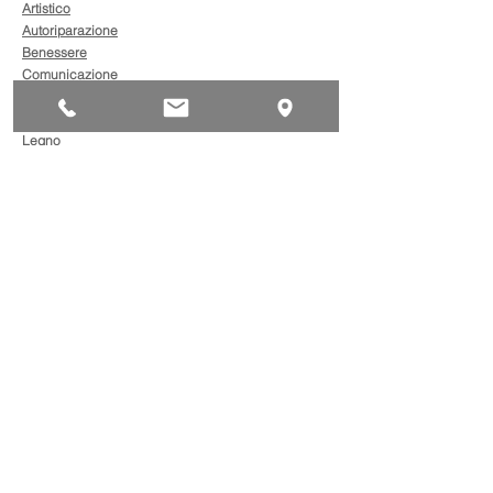
Artistico
Autoriparazione
Benessere
Comunicazione
Edilizia
Impianti
Legno
Metalmeccanica
Moda
Trasporto
AgevolaCredito: nuove
risorse per sostenere
sviluppo, ammodernamento
e competitività delle imprese
Bandi
Taxi green: oltre 2 milioni di
euro per il rinnovo dei veicoli
Bandi
Caro gasolio, 322 milioni per
le imprese di trasporto: