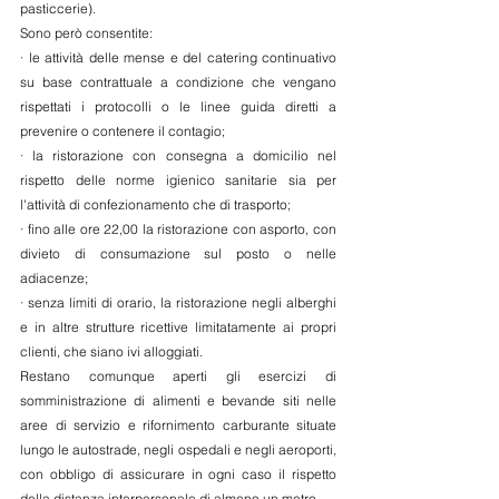
pasticcerie).
Sono però consentite: 
· le attività delle mense e del catering continuativo 
su base contrattuale a condizione che vengano 
rispettati i protocolli o le linee guida diretti a 
prevenire o contenere il contagio; 
· la ristorazione con consegna a domicilio nel 
rispetto delle norme igienico sanitarie sia per 
l'attività di confezionamento che di trasporto; 
· fino alle ore 22,00 la ristorazione con asporto, con 
divieto di consumazione sul posto o nelle 
adiacenze; 
· senza limiti di orario, la ristorazione negli alberghi 
e in altre strutture ricettive limitatamente ai propri 
clienti, che siano ivi alloggiati. 
Restano comunque aperti gli esercizi di 
somministrazione di alimenti e bevande siti nelle 
aree di servizio e rifornimento carburante situate 
lungo le autostrade, negli ospedali e negli aeroporti, 
con obbligo di assicurare in ogni caso il rispetto 
della distanza interpersonale di almeno un metro.