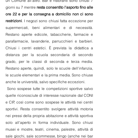
un Comune all'altro. Bar e ristoranti sono chiusi 7 
giorni su 7 mentre 
resta consentito l'asporto fino alle 
ore 22 e per la consegna a domicilio non ci sono 
restrizioni
. I negozi sono chiusi fatta eccezione per 
supermercati, beni alimentari e di necessità. 
Restano aperte edicole, tabaccherie, farmacie e 
parafarmacie, lavanderie, parrucchieri e barbieri. 
Chiusi i centri estetici. È prevista la didattica a 
distanza per la scuola secondaria di secondo 
grado, per le classi di seconda e terza media. 
Restano aperte, quindi, solo le scuole dell'infanzia, 
le scuole elementari e la prima media. Sono chiuse 
anche le università, salvo specifiche eccezioni.
 Sono sospese tutte le competizioni sportive salvo 
quelle riconosciute di interesse nazionale dal CONI 
e CIP, così come sono sospese le attività nei centri 
sportivi. Resta consentito svolgere attività motoria 
nei pressi della propria abitazione e attività sportiva 
solo all'aperto in forma individuale. Sono chiusi 
musei e mostre, teatri, cinema, palestre, attività di 
sale giochi, sale scommesse, bingo (anche nei bar 