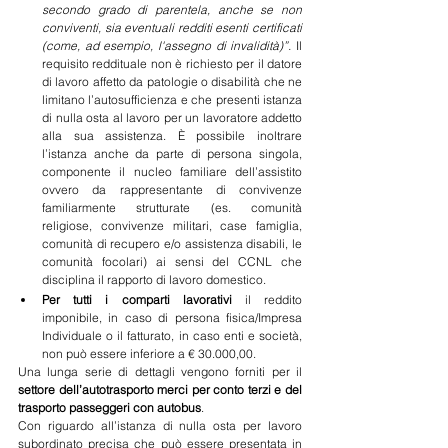
secondo grado di parentela, anche se non 
conviventi, sia eventuali redditi esenti certificati 
(come, ad esempio, l'assegno di invalidità)”. 
Il 
requisito reddituale non è richiesto per il datore 
di lavoro affetto da patologie o disabilità che ne 
limitano l’autosufficienza e che presenti istanza 
di nulla osta al lavoro per un lavoratore addetto 
alla sua assistenza. È possibile inoltrare 
l’istanza anche da parte di persona singola, 
componente il nucleo familiare dell’assistito 
ovvero da rappresentante di convivenze 
familiarmente strutturate (es. comunità 
religiose, convivenze militari, case famiglia, 
comunità di recupero e/o assistenza disabili, le 
comunità focolari) ai sensi del CCNL che 
disciplina il rapporto di lavoro domestico.
Per tutti i comparti lavorativi 
il reddito 
imponibile, in caso di persona fisica/Impresa 
Individuale o il fatturato, in caso enti e società, 
non può essere inferiore a € 30.000,00.
Una lunga serie di dettagli vengono forniti per il 
settore dell’autotrasporto merci per conto terzi e del 
trasporto passeggeri con autobus
.
Con riguardo all’istanza di nulla osta per lavoro 
subordinato precisa che può essere presentata in 