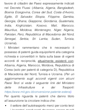
favore di cittadini dei Paesi espressamente indicati 
nel Decreto Flussi (
Albania, Algeria, Bangladesh, 
Bosnia Erzegovina, Corea del Sud, Costa d'Avorio, 
Egitto, El Salvador, Etiopia, Filippine, Gambia, 
Georgia, Ghana, Giappone, Giordania, Guatemala, 
India, Kirghizistan, Kosovo, Mali, Marocco, 
Mauritius, Moldova, Montenegro, Niger, Nigeria, 
Pakistan, Perù, Repubblica di Macedonia del Nord, 
Senegal, Serbia, Sri Lanka, Sudan, Tunisia, 
Ucraina
)
.  
I Ministeri rammentano che è necessario il 
possesso di patenti guida equipollenti alla categoria 
richiesta e convertibili in Italia sulla base di vigenti 
accordi di reciprocità, 
attualmente esistenti con
: 
Albania, Algeria, Marocco, Moldova, Repubblica di 
Corea (solo per patenti di categoria D), Repubblica 
di Macedonia del Nord, Tunisia e Ucraina. (
Per un 
aggiornamento sugli accordi vigenti con alcuni 
Paesi Terzi si veda il seguente link del Ministero 
delle Infrastrutture e dei Trasporti: 
https://www.mit.gov.it/conversione-patente-estera
). 
Per quanto riguarda le patenti che danno titolo 
all’assunzione la circolare indica che:
il settore dell’autotrasporto merci per conto terzi 
i lavoratori conducenti dovranno essere muniti 