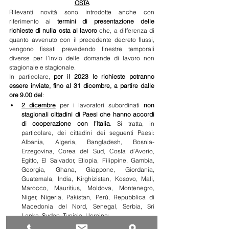
OSTA
Rilevanti novità sono introdotte anche con 
riferimento ai 
termini di presentazione delle 
richieste di nulla osta al lavoro
 che, a differenza di 
quanto avvenuto con il precedente decreto flussi, 
vengono fissati prevedendo finestre temporali 
diverse per l’invio delle domande di lavoro non 
stagionale e stagionale.
In particolare, 
per il 2023 le richieste potranno 
essere inviate, fino al 31 dicembre, a partire dalle 
ore 9.00 del
:
2 dicembre
 per i lavoratori subordinati 
non 
stagionali cittadini di Paesi che hanno accordi 
di cooperazione con l’Italia
. Si tratta, in 
particolare, dei cittadini dei seguenti Paesi: 
Albania, Algeria, Bangladesh, Bosnia-
Erzegovina, Corea del Sud, Costa d’Avorio, 
Egitto, El Salvador, Etiopia, Filippine, Gambia, 
Georgia, Ghana, Giappone, Giordania, 
Guatemala, India, Kirghizistan, Kosovo, Mali, 
Marocco, Mauritius, Moldova, Montenegro, 
Niger, Nigeria, Pakistan, Perù, Repubblica di 
Macedonia del Nord, Senegal, Serbia, Sri 
Lanka, Sudan, Tunisia, Ucraina;
4 dicembre
 per gli altri lavoratori subordinati 