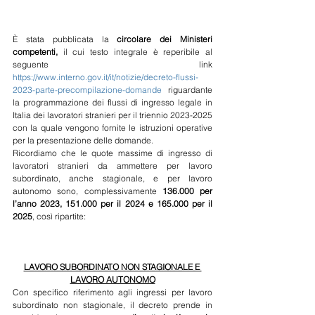
È stata pubblicata la 
circolare dei Ministeri 
competenti, 
il cui testo integrale è
reperibile al 
seguente link 
https://www.interno.gov.it/it/notizie/decreto-flussi-
2023-parte-precompilazione-domande
 riguardante 
la programmazione dei flussi di ingresso legale in 
Italia dei lavoratori stranieri per il triennio 2023-2025 
con la quale vengono fornite le istruzioni operative 
per la presentazione delle domande.
Ricordiamo che le quote massime di ingresso di 
lavoratori stranieri da ammettere per lavoro 
subordinato, anche stagionale, e per lavoro 
autonomo sono, complessivamente 
136.000 per 
l’anno 2023, 151.000 per il 2024 e 165.000 per il 
2025
, così ripartite:
LAVORO SUBORDINATO NON STAGIONALE E 
LAVORO AUTONOMO
Con specifico riferimento agli ingressi per lavoro 
subordinato non stagionale, il decreto prende in 