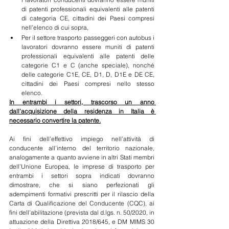
di patenti professionali equivalenti alle patenti 
di categoria CE, cittadini dei Paesi compresi 
nell’elenco di cui sopra, 
Per il settore trasporto passeggeri con autobus i 
lavoratori dovranno essere muniti di patenti 
professionali equivalenti alle patenti delle 
categorie C1 e C (anche speciale), nonché 
delle categorie C1E, CE, D1, D, D1E e DE CE, 
cittadini dei Paesi compresi nello stesso 
elenco. 
In entrambi i settori, trascorso un anno 
dall’acquisizione della residenza in Italia è 
necessario convertire la patente.
Ai fini dell’effettivo impiego nell’attività di 
conducente all’interno del territorio nazionale, 
analogamente a quanto avviene in altri Stati membri 
dell’Unione Europea, le imprese di trasporto per 
entrambi i settori sopra indicati dovranno 
dimostrare, che si siano perfezionati gli 
adempimenti formativi prescritti per il rilascio della 
Carta di Qualificazione del Conducente (CQC), ai 
fini dell’abilitazione (prevista dal d.lgs. n. 50/2020, in 
attuazione della Direttiva 2018/645, e DM MIMS 30 