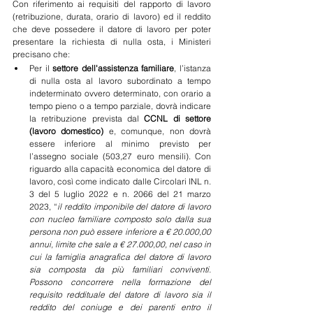
Con riferimento ai requisiti del rapporto di lavoro 
(retribuzione, durata, orario di lavoro) ed il reddito 
che deve possedere il datore di lavoro per poter 
presentare la richiesta di nulla osta, i Ministeri 
precisano che:
Per il 
settore dell'assistenza familiare
, l’istanza 
di nulla osta al lavoro subordinato a tempo 
indeterminato ovvero determinato, con orario a 
tempo pieno o a tempo parziale, dovrà indicare 
la retribuzione prevista dal 
CCNL di settore 
(lavoro domestico) 
e, comunque, non dovrà 
essere inferiore al minimo previsto per 
l’assegno sociale (503,27 euro mensili). Con 
riguardo alla capacità economica del datore di 
lavoro, così come indicato dalle Circolari INL n. 
3 del 5 luglio 2022 e n. 2066 del 21 marzo 
2023, “
il reddito imponibile del datore di lavoro 
con nucleo familiare composto solo dalla sua 
persona non può essere inferiore a € 20.000,00 
annui, limite che sale a € 27.000,00, nel caso in 
cui la famiglia anagrafica del datore di lavoro 
sia composta da più familiari conviventi. 
Possono concorrere nella formazione del 
requisito reddituale del datore di lavoro sia il 
reddito del coniuge e dei parenti entro il 