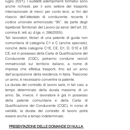
luglio 2021). I suddetti adempimenti formativi sono 
anche richiesti, per il solo settore del trasporto 
internazionale di merci per conto terzi, ai fini del 
rilascio dell’attestato di conducente, recante il 
codice unionale armonizzato “95”, da parte degli 
Ispettorati Territoriali del Lavoro (ai sensi dell’art. 22, 
comma 6, lett. a), d.lgs. n. 286/2005). 
Tali lavoratori, titolari di una patente di guida non 
comunitaria di categoria C1 e C (anche speciale), 
nonché delle categorie C1E, CE, D1, D, D1E e DE 
CE, ed in possesso della Carta di Qualificazione del 
Conducente (CQC), potranno condurre veicoli 
immatricolati sul territorio italiano, a nome di 
impresa che effettua trasporti, fino ad un anno 
dall’acquisizione della residenza in Italia. Trascorso 
un anno, è necessario convertire la patente. 
La durata del contratto di lavoro sarà, in tali casi, a 
tempo determinato della durata massima di un 
anno. Se, invece, il lavoratore è già in possesso 
della patente comunitaria e della Carta di 
Qualificazione del Conducente (CQC), in corso di 
validità, la durata del contratto di lavoro potrà 
essere anche a tempo indeterminato.
PRESENTAZIONE DELLE DOMANDE DI NULLA 