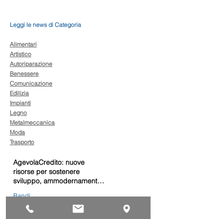
Leggi le news di Categoria
Alimentari
Artistico
Autoriparazione
Benessere
Comunicazione
Edilizia
Impianti
Legno
Metalmeccanica
Moda
Trasporto
AgevolaCredito: nuove
risorse per sostenere
sviluppo, ammodernamento
e competitività delle imprese
Bandi
Taxi green: oltre 2 milioni di