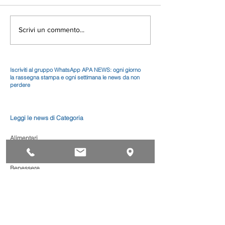
Scrivi un commento...
Iscriviti al gruppo WhatsApp APA NEWS: ogni giorno
la rassegna stampa e ogni settimana le news da non
perdere
Leggi le news di Categoria
Alimentari
Artistico
Autoriparazione
Benessere
Comunicazione
Edilizia
Impianti
Legno
Metalmeccanica