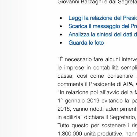
Giovanni Barzaghi e dal Segretar
Leggi la relazione
 del Presi
Scarica il messaggio
 del P
Analizza la sintesi
 dei dati 
Guarda le foto
“È necessario fare alcuni interve
le imprese in contabilità sempl
cassa; così come consentire la
commenta il Presidente di APA, 
“In relazione poi all’avvio della
1° gennaio 2019 evitando la par
2018, vanno ridotti adempimenti 
in edilizia” dichiara il Segretario
Tutto questo per sostenere i ris
1.300.000 unità produttive, hanno