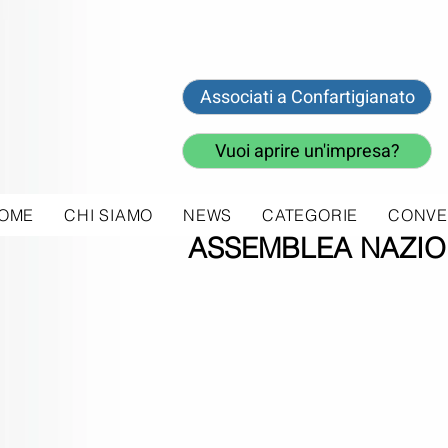
Associati a Confartigianato
Vuoi aprire un'impresa?
OME
CHI SIAMO
NEWS
CATEGORIE
CONVE
28 giu 2018
ASSEMBLEA NAZIO