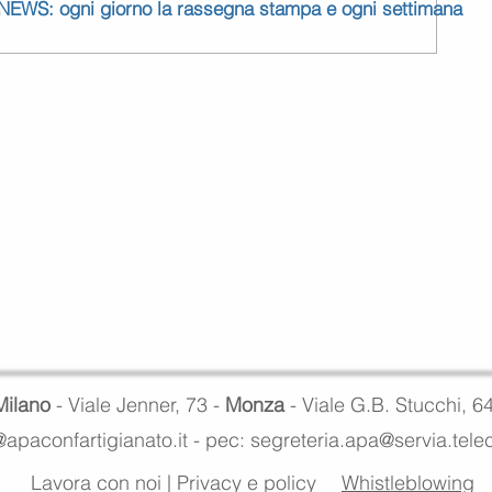
 NEWS: ogni giorno la rassegna stampa e ogni settimana
Milano
- Viale Jenner, 73 -
Monza
- Viale G.B. Stucchi, 6
apaconfartigianato.it -
pec: segreteria.apa@servia.tel
Lavora con noi
|
Privacy e policy
Whistleblowing