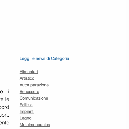
Leggi le news di Categoria
Alimentari
Artistico
Autoriparazione
e i 
Benessere
Comunicazione
e le 
Edilizia
ord 
Impianti
rt. 
Legno
nte 
Metalmeccanica