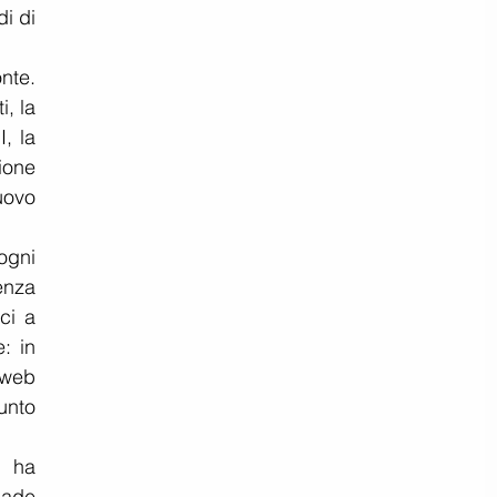
i di 
te. 
, la 
, la 
ione 
ovo 
ogni 
enza 
i a 
: in 
 web 
nto 
 ha 
ade 