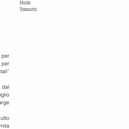
Moda
Trasporto
 per 
per 
li” 
 dal 
lio 
rge 
tto 
mita 