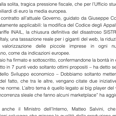
la solita, tragica pressione fiscale, che per l’Ufficio stud
iliardi di euro la media europea.
contratto all’attuale Governo, guidato da Giuseppe Con
amente applicabili: la modifica del Codice degli Appalti
iffe INAIL, la chiusura definitiva del disastroso SISTRI
taly, una tassazione reale per i giganti del web, la riduz
 valorizzazione delle piccole imprese in ogni nu
iano, come da indicazioni europee.
aio ha firmato e sottoscritto, confermandone la bontà in 
to in 7 punti vedo soltanto ottimi propositi – ha detto s
e dello Sviluppo economico – Dobbiamo soltanto metterc
l fatto, che tra le altre, vengano citate due iniziative
ne norme. L’altro tema è quello legato ai big player del
oncorrenza sleale che fanno alcuni marketplace” ha aggiu
anche il Ministro dell’Interno, Matteo Salvini, che
azioni selvagge che minano la qualità della produzione m