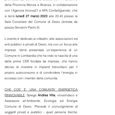
della Provincia Monza e Brianza, in collaborazione 
con l’Agenzia Innova21 e APA Confartigianato, che 
si terrà 
lunedì 27 marzo 2023
 alle 20.45 presso la 
Sala Consiliare del Comune di Desio (entrata da 
piazza Giovanni Paolo II).
L’evento è dedicato ai cittadini, alle associazioni ed 
enti pubblici e privati di Desio, ma con un focus alle 
imprese. Verrà presentata un’esperienza di un 
Comune in Lombardia che ha visto la nascita di una 
delle prime CER fondata da imprese, che hanno 
deciso di investire in impianti fotovoltaici per il 
proprio autoconsumo e di condividere l’energia in 
eccesso con i membri della comunità.
CHE COS’ E’ UNA COMUNITA’ ENERGETICA 
RINNOVABILE
. Spiega 
Andrea Villa
, vicesindaco e 
Assessore all'Ambiente, Ecologia ed Energia 
Comune di Desio: 
"Prevede il coinvolgimento di 
soggetti privati e pubblici - quali persone fisiche, 