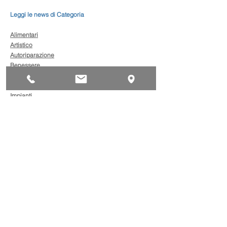
Leggi le news di Categoria
Alimentari
Artistico
Autoriparazione
Benessere
Comunicazione
Edilizia
Impianti
Legno
Metalmeccanica
Moda
Trasporto
AgevolaCredito: nuove
risorse per sostenere
sviluppo, ammodernamento
e competitività delle imprese
Bandi
Taxi green: oltre 2 milioni di
euro per il rinnovo dei veicoli