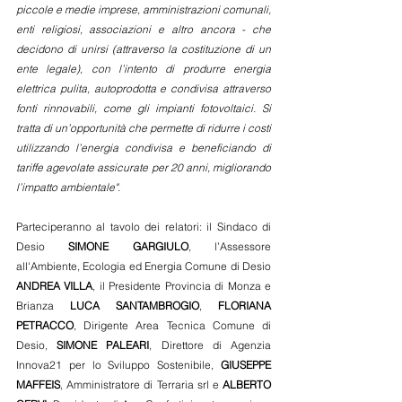
piccole e medie imprese, amministrazioni comunali, 
enti religiosi, associazioni e altro ancora - che 
decidono di unirsi (attraverso la costituzione di un 
ente legale), con l’intento di produrre energia 
elettrica pulita, autoprodotta e condivisa attraverso 
fonti rinnovabili, come gli impianti fotovoltaici. Si 
tratta di un’opportunità che permette di ridurre i costi 
utilizzando l’energia condivisa e beneficiando di 
tariffe agevolate assicurate per 20 anni, migliorando 
l’impatto ambientale". 
Parteciperanno al tavolo dei relatori: il Sindaco di 
Desio 
SIMONE GARGIULO
, l’Assessore 
all'Ambiente, Ecologia ed Energia Comune di Desio 
ANDREA VILLA
, il Presidente Provincia di Monza e 
Brianza 
LUCA SANTAMBROGIO
, 
FLORIANA 
PETRACCO
, Dirigente Area Tecnica Comune di 
Desio, 
SIMONE PALEARI
, Direttore di Agenzia 
Innova21 per lo Sviluppo Sostenibile, 
GIUSEPPE 
MAFFEIS
, Amministratore di Terraria srl e 
ALBERTO 