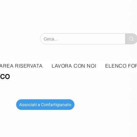
AREA RISERVATA
LAVORA CON NOI
ELENCO FOR
aco
Associati a Confartigianato