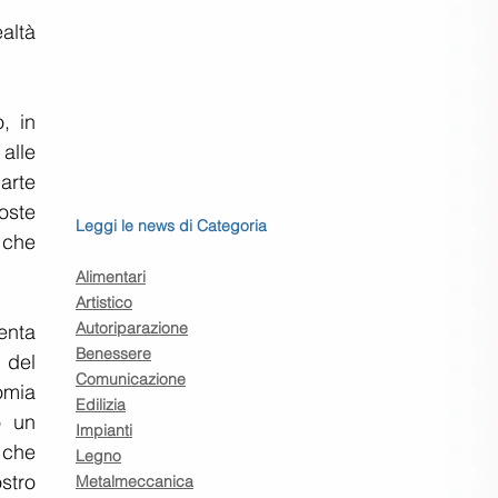
ltà 
 in 
alle 
arte 
ste 
Leggi le news di Categoria
che 
Alimentari
Artistico
Autoriparazione
nta 
Benessere
 del 
Comunicazione
omia 
Edilizia
 un 
Impianti
 che 
Legno
tro 
Metalmeccanica