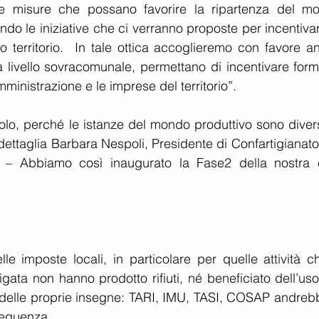
e misure che possano favorire la ripartenza del mo
ndo le iniziative che ci verranno proposte per incentivar
tro territorio.  In tale ottica accoglieremo con favore a
a livello sovracomunale, permettano di incentivare forme
ministrazione e le imprese del territorio”.
avolo, perché le istanze del mondo produttivo sono diver
dettaglia Barbara Nespoli, Presidente di Confartigianato
 – Abbiamo così inaugurato la Fase2 della nostra ci
le imposte locali, in particolare per quelle attività ch
gata non hanno prodotto rifiuti, né beneficiato dell’uso
o delle proprie insegne: TARI, IMU, TASI, COSAP andrebb
eguenza.  