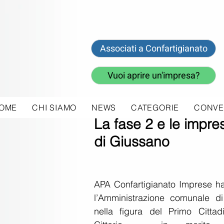
Associati a Confartigianato
Vuoi aprire un'impresa?
OME
CHI SIAMO
NEWS
CATEGORIE
CONVE
13 mag 2020
La fase 2 e le impres
di Giussano
APA Confartigianato Imprese ha 
l’Amministrazione comunale di
nella figura del Primo Cittad