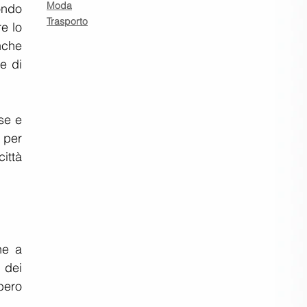
Moda
ndo 
Trasporto
e lo 
nche 
 di 
se e 
 per 
ttà 
e a 
 dei 
ero 