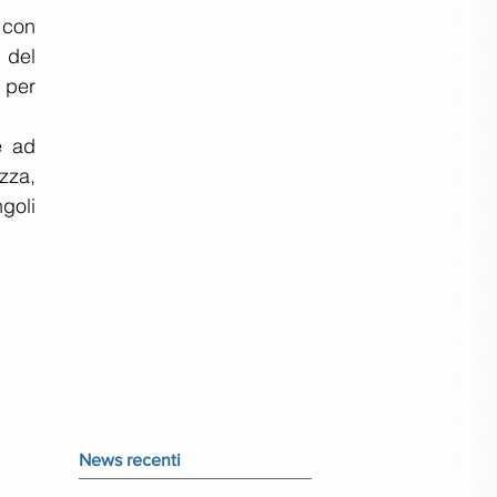
con 
del 
per 
 ad 
za, 
goli 
News recenti