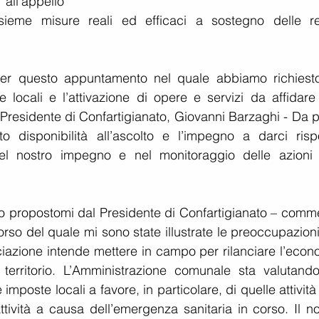
’appello 
nsieme misure reali ed efficaci a sostegno delle rea
r questo appuntamento nel quale abbiamo richiesto,
e locali e l’attivazione di opere e servizi da affidare 
l Presidente di Confartigianato, Giovanni Barzaghi - Da p
 disponibilità all’ascolto e l’impegno a darci rispo
el nostro impegno e nel monitoraggio delle azioni 
ro propostomi dal Presidente di Confartigianato – comme
orso del quale mi sono state illustrate le preoccupazioni
ociazione intende mettere in campo per rilanciare l’econ
l territorio. L’Amministrazione comunale sta valutando
imposte locali a favore, in particolare, di quelle attività
tività a causa dell’emergenza sanitaria in corso. Il nos