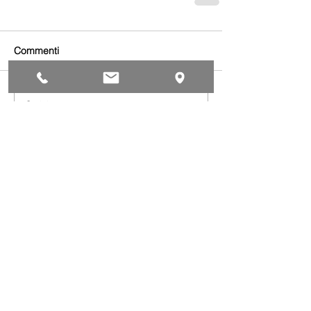
Commenti
Scrivi un commento...
Iscriviti al gruppo WhatsApp APA NEWS: ogni giorno
la rassegna stampa e ogni settimana le news da non
perdere
Leggi le news di Categoria
Alimentari
Artistico
Autoriparazione
Benessere
Comunicazione