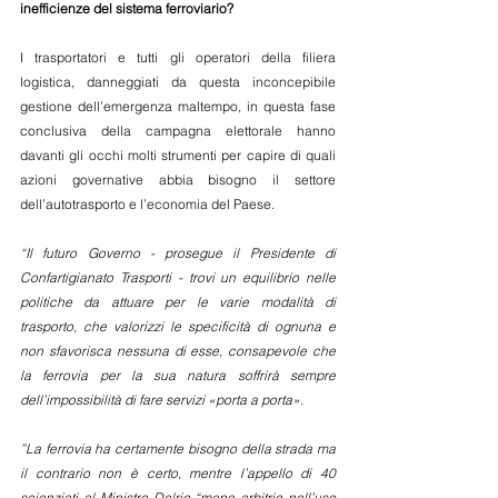
inefficienze del sistema ferroviario?
I trasportatori e tutti gli operatori della filiera 
logistica, danneggiati da questa inconcepibile 
gestione dell’emergenza maltempo, in questa fase 
conclusiva della campagna elettorale hanno 
davanti gli occhi molti strumenti per capire di quali 
azioni governative abbia bisogno il settore 
dell’autotrasporto e l’economia del Paese.
“Il futuro Governo - prosegue il Presidente di 
Confartigianato Trasporti - trovi un equilibrio nelle 
politiche da attuare per le varie modalità di 
trasporto, che valorizzi le specificità di ognuna e 
non sfavorisca nessuna di esse, consapevole che 
la ferrovia per la sua natura soffrirà sempre 
dell’impossibilità di fare servizi «porta a porta».
”La ferrovia ha certamente bisogno della strada ma 
il contrario non è certo, mentre l’appello di 40 
scienziati al Ministro Delrio “meno arbitrio nell’uso 