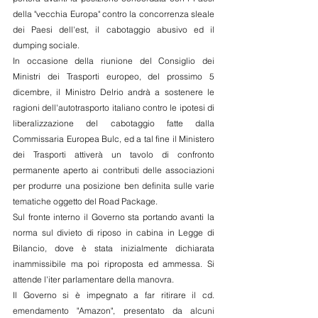
della "vecchia Europa" contro la concorrenza sleale 
dei Paesi dell'est, il cabotaggio abusivo ed il 
dumping sociale.
In occasione della riunione del Consiglio dei 
Ministri dei Trasporti europeo, del prossimo 5 
dicembre, il Ministro Delrio andrà a sostenere le 
ragioni dell'autotrasporto italiano contro le ipotesi di 
liberalizzazione del cabotaggio fatte dalla 
Commissaria Europea Bulc, ed a tal fine il Ministero 
dei Trasporti attiverà un tavolo di confronto 
permanente aperto ai contributi delle associazioni 
per produrre una posizione ben definita sulle varie 
tematiche oggetto del Road Package.
Sul fronte interno il Governo sta portando avanti la 
norma sul divieto di riposo in cabina in Legge di 
Bilancio, dove è stata inizialmente dichiarata 
inammissibile ma poi riproposta ed ammessa. Si 
attende l'iter parlamentare della manovra.
Il Governo si è impegnato a far ritirare il cd. 
emendamento "Amazon", presentato da alcuni 