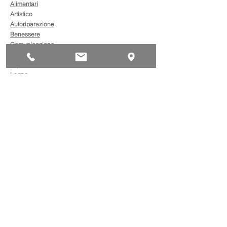
Alimentari
Artistico
Autoriparazione
Benessere
Comunicazione
Edilizia
Impianti
Legno
Metalmeccanica
Moda
Trasporto
AgevolaCredito: nuove
risorse per sostenere
sviluppo, ammodernamento
e competitività delle imprese
Bandi
Taxi green: oltre 2 milioni di
euro per il rinnovo dei veicoli
Bandi