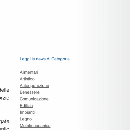
Leggi le news di Categoria
Alimentari
Artistico
Autoriparazione
elle 
Benessere
zio 
Comunicazione
Edilizia
Impianti
Legno
ate 
Metalmeccanica
glio 