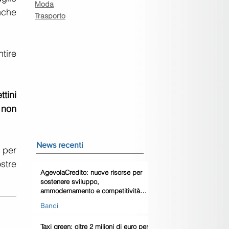
Moda
che 
Trasporto
ire 
tini 
 non 
News recenti
per 
tre 
AgevolaCredito: nuove risorse per
sostenere sviluppo,
ammodernamento e competitività
delle imprese
Bandi
Taxi green: oltre 2 milioni di euro per