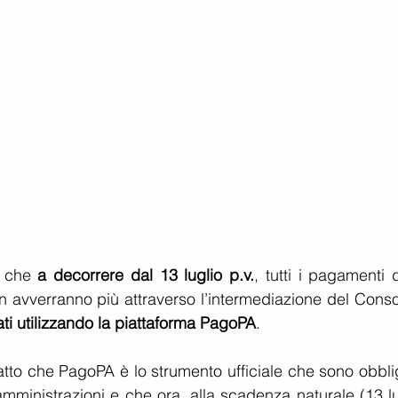
 che 
a decorrere dal 13 luglio p.v.
, tutti i pagamenti d
n avverranno più attraverso l’intermediazione del Consor
ati utilizzando la piattaforma PagoPA
.
atto che PagoPA è lo strumento ufficiale che sono obblig
amministrazioni e che ora, alla scadenza naturale (13 lu