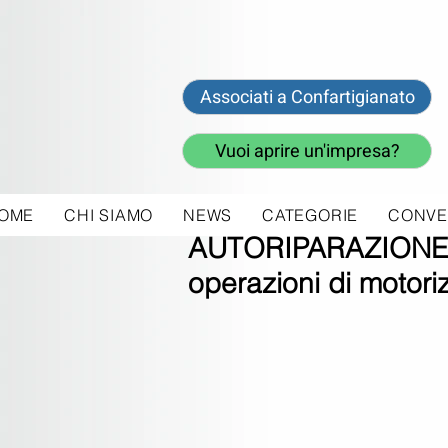
Associati a Confartigianato
Vuoi aprire un'impresa?
OME
CHI SIAMO
NEWS
CATEGORIE
CONVE
28 mag 2021
AUTORIPARAZIONE - 
operazioni di motori