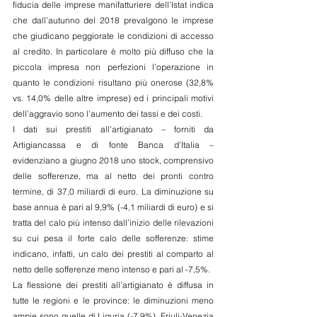
fiducia delle imprese manifatturiere dell’Istat indica 
che dall’autunno del 2018 prevalgono le imprese 
che giudicano peggiorate le condizioni di accesso 
al credito. In particolare è molto più diffuso che la 
piccola impresa non perfezioni l’operazione in 
quanto le condizioni risultano più onerose (32,8% 
vs. 14,0% delle altre imprese) ed i principali motivi 
dell’aggravio sono l’aumento dei tassi e dei costi.
I dati sui prestiti all’artigianato – forniti da 
Artigiancassa e di fonte Banca d’Italia – 
evidenziano a giugno 2018 uno stock, comprensivo 
delle sofferenze, ma al netto dei pronti contro 
termine, di 37,0 miliardi di euro. La diminuzione su 
base annua è pari al 9,9% (-4,1 miliardi di euro) e si 
tratta del calo più intenso dall’inizio delle rilevazioni 
su cui pesa il forte calo delle sofferenze: stime 
indicano, infatti, un calo dei prestiti al comparto al 
netto delle sofferenze meno intenso e pari al -7,5%.
La flessione dei prestiti all’artigianato è diffusa in 
tutte le regioni e le province: le diminuzioni meno 
ampie sono quelle di Liguria (-7,9%), Friuli-Venezia 