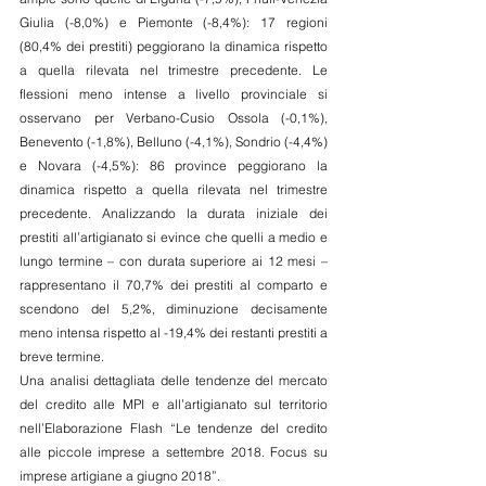
Giulia (-8,0%) e Piemonte (-8,4%): 17 regioni 
(80,4% dei prestiti) peggiorano la dinamica rispetto 
a quella rilevata nel trimestre precedente. Le 
flessioni meno intense a livello provinciale si 
osservano per Verbano-Cusio Ossola (-0,1%), 
Benevento (-1,8%), Belluno (-4,1%), Sondrio (-4,4%) 
e Novara (-4,5%): 86 province peggiorano la 
dinamica rispetto a quella rilevata nel trimestre 
precedente. Analizzando la durata iniziale dei 
prestiti all’artigianato si evince che quelli a medio e 
lungo termine – con durata superiore ai 12 mesi – 
rappresentano il 70,7% dei prestiti al comparto e 
scendono del 5,2%, diminuzione decisamente 
meno intensa rispetto al -19,4% dei restanti prestiti a 
breve termine.
Una analisi dettagliata delle tendenze del mercato 
del credito alle MPI e all’artigianato sul territorio 
nell’Elaborazione Flash “Le tendenze del credito 
alle piccole imprese a settembre 2018. Focus su 
imprese artigiane a giugno 2018”. 