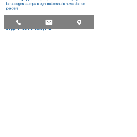
la rassegna stampa e ogni settimana le news da non
perdere
Leggi le news di Categoria
Alimentari
Artistico
Autoriparazione
Benessere
Comunicazione
Edilizia
Impianti
Legno
Metalmeccanica
Moda
Trasporto
AgevolaCredito: nuove
risorse per sostenere
sviluppo, ammodernamento
e competitività delle imprese
Bandi