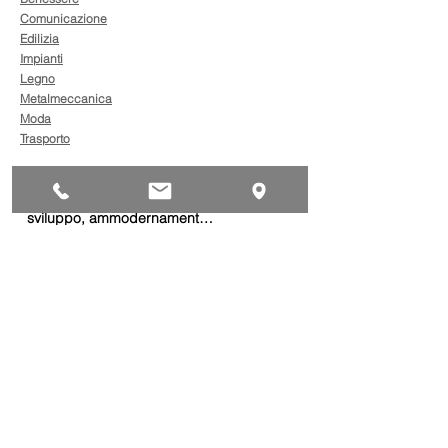
Comunicazione
Edilizia
Impianti
Legno
Metalmeccanica
Moda
Trasporto
AgevolaCredito: nuove
risorse per sostenere
sviluppo, ammodernamento
e competitività delle imprese
Bandi
Taxi green: oltre 2 milioni di
euro per il rinnovo dei veicoli
Bandi
Caro gasolio, 322 milioni per
le imprese di trasporto:
guida operativa alla
presentazione della
Trasporti