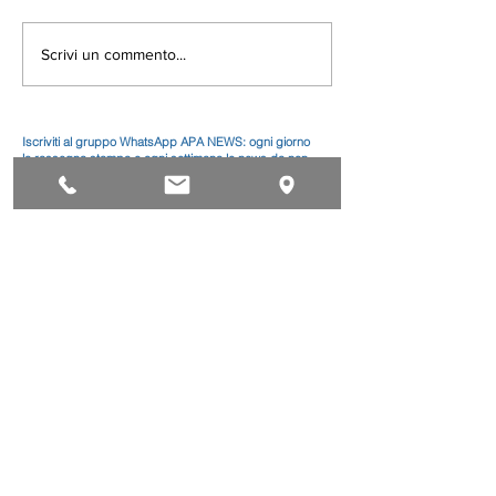
Scrivi un commento...
Iscriviti al gruppo WhatsApp APA NEWS: ogni giorno
la rassegna stampa e ogni settimana le news da non
perdere
Leggi le news di Categoria
Alimentari
Artistico
Autoriparazione
Benessere
Comunicazione
Edilizia
Impianti
Legno
Metalmeccanica
Moda