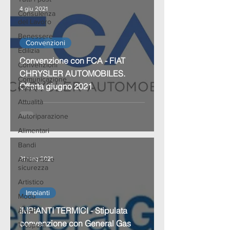
4 giu 2021
Consulenza
del Lavoro
Benessere
Convenzioni
Edilizia
Convenzione con FCA - FIAT
Convenzioni
CHRYSLER AUTOMOBILES.
Comunicazione
Offerta giugno 2021
eventi
Attualità
Autoriparazione
Alimentari
Bandi
Ambiente e
21 mag 2021
sicurezza
Artistico
Impianti
Moda
IMPIANTI TERMICI - Stipulata
ANAP
convenzione con General Gas
Trasporti