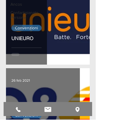
Ancos
Confartigianato
Persone
milano
Convenzioni
UNIEURO
26 feb 2021
Convenzioni
KUWAIT PETROLEUM ITALIA