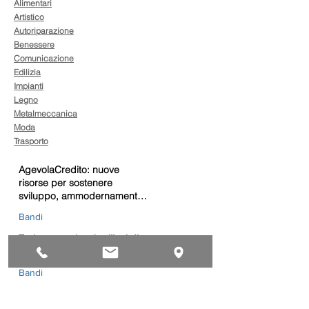
Alimentari
Artistico
Autoriparazione
Benessere
Comunicazione
Edilizia
Impianti
Legno
Metalmeccanica
Moda
Trasporto
AgevolaCredito: nuove
risorse per sostenere
sviluppo, ammodernamento
e competitività delle imprese
Bandi
Taxi green: oltre 2 milioni di
euro per il rinnovo dei veicoli
Bandi
Caro gasolio, 322 milioni per