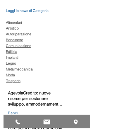
Leggi le news di Categoria
Alimentari
Artistico
Autoriparazione
Benessere
Comunicazione
Edilizia
Impianti
Legno
Metalmeccanica
Moda
Trasporto
AgevolaCredito: nuove
risorse per sostenere
sviluppo, ammodernamento
e competitività delle imprese
Bandi
Taxi green: oltre 2 milioni di
euro per il rinnovo dei veicoli