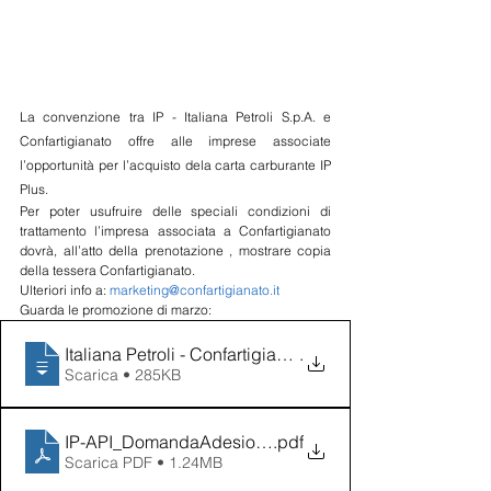
La convenzione tra IP - Italiana Petroli S.p.A. e 
Confartigianato offre alle imprese associate 
l’opportunità per l’acquisto dela carta carburante IP 
Plus.
Per poter usufruire delle speciali condizioni di 
trattamento l’impresa associata a Confartigianato 
dovrà, all’atto della prenotazione , mostrare copia 
della tessera Confartigianato.
Ulteriori info a: 
marketing@confartigianato.it
Guarda le promozione di marzo:
Italiana Petroli - Confartigianato-offer
.
Scarica • 285KB
IP-API_DomandaAdesione al 11 03
.pdf
Scarica PDF • 1.24MB