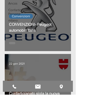
Ancos
Confartigianato
Persone
Convenzioni
milano
CONVENZIONI- Peugeot
automobili Italia
22 gen 2021
Convenzioni
Confartigianato sigla la nuova
convenzione con Würth Italia