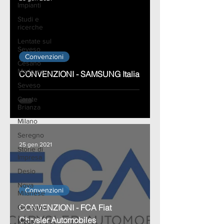
Impianti
Studi e
ricerche
Lentate sul
Seveso
Convenzioni
Cesano
Maderno
CONVENZIONI - SAMSUNG Italia
Seveso
Carate
Brianza
Milano
Seregno
25 gen 2021
Storie di
Impresa
Desio
Nova
Convenzioni
Milanese
CONVENZIONI - FCA Fiat
Giussano
Chrysler Automobiles
Meda