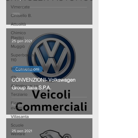
Vimercate
Cinisello B.
Attualità
Chimico
Plastici
25 gen 2021
Muggiò
Superbonus
110
Innovazione
Convenzioni
dih
CONVENZIONI- Volkswagen
Abbiategrasso
Group Italia S.P.A.
Terziario
Fiere -
eventi
Villasanta
Scuole
25 gen 2021
Welfare