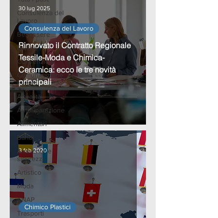
30 lug 2025
Consulenza del
Lavoro
Consulenza del Lavoro
Benessere
Rinnovato il Contratto Regionale
Edilizia
Tessile-Moda e Chimica-
Convenzioni
Ceramica: ecco le tre novità
Comunicazione
principali
eventi
Attualità
Autoriparazione
Alimentari
Bandi
Ambiente e
3 feb 2020
sicurezza
Artistico
Moda
ANAP
Chimico Plastici
Trasporti