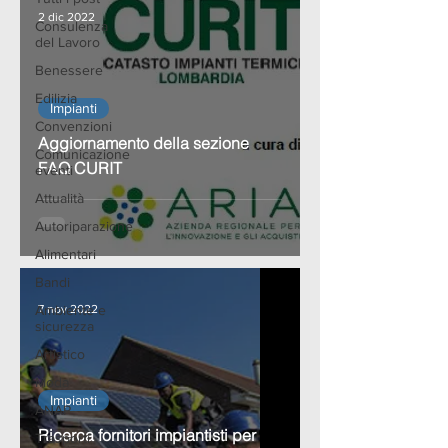
2 dic 2022
Consulenza
del Lavoro
Benessere
Edilizia
Impianti
Convenzioni
Aggiornamento della sezione
Comunicazione
FAQ CURIT
eventi
Attualità
Autoriparazione
Alimentari
Bandi
Ambiente e
7 nov 2022
sicurezza
Artistico
Moda
Impianti
ANAP
Ricerca fornitori impiantisti per
Trasporti