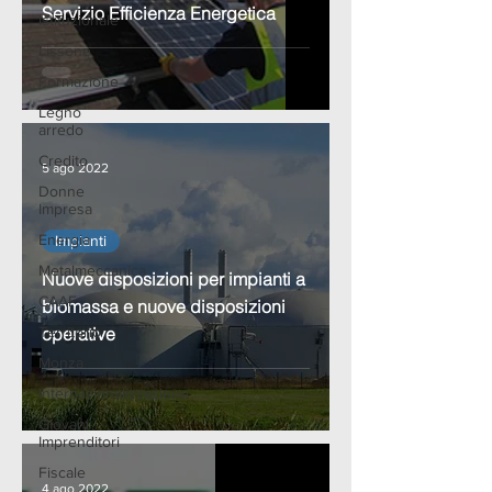
Servizio Efficienza Energetica
Istituzionale
Lissone
Formazione
Legno
arredo
Credito
5 ago 2022
Donne
Impresa
Energia
Impianti
Metalmeccanica
Nuove disposizioni per impianti a
CAAF
biomassa e nuove disposizioni
Territorio
operative
Monza
Internazionalizzazione
Giovani
Imprenditori
Fiscale
4 ago 2022