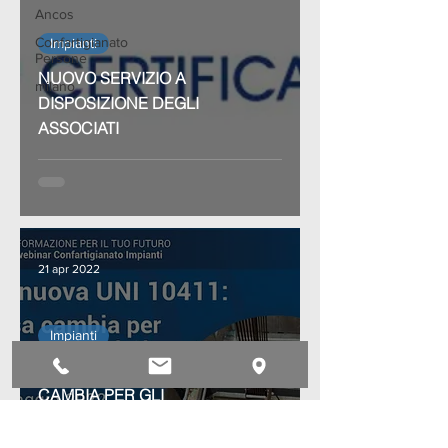
Ancos
Confartigianato
Impianti
Persone
NUOVO SERVIZIO A
milano
DISPOSIZIONE DEGLI
ASSOCIATI
21 apr 2022
Impianti
LA NUOVA UNI 10411: COSA
CAMBIA PER GLI
ASCENSORISTI