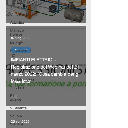
Vimercate
Cinisello B.
Attualità
Chimico
Plastici
16 mag 2022
Muggiò
Impianti
Superbonus
110
IMPIANTI ELETTRICI -
Innovazione
Registrazione del Webinar del 21
dih
marzo 2022: “Cosa cambia per gli
Abbiategrasso
installatori
Terziario
Fiere -
eventi
Villasanta
Scuole
26 apr 2022
Welfare