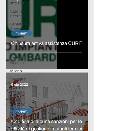
Impianti
Studi e
ricerche
Lentate sul
Seveso
Impianti
Cesano
Maderno
Chiusura estiva assistenza CURIT
Seveso
Carate
Brianza
Milano
Seregno
6 giu 2022
Storie di
Impresa
Desio
Nova
Impianti
Milanese
Modifica di alcune sanzioni per le
Giussano
attività di gestione impianti termici
Meda