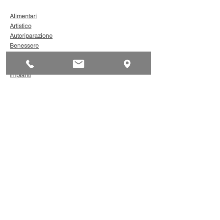
Alimentari
Artistico
Autoriparazione
Benessere
Comunicazione
Edilizia
Impianti
Legno
Metalmeccanica
Moda
Trasporto
AgevolaCredito: nuove
risorse per sostenere
sviluppo, ammodernamento
e competitività delle imprese
Bandi
Taxi green: oltre 2 milioni di
euro per il rinnovo dei veicoli
Bandi