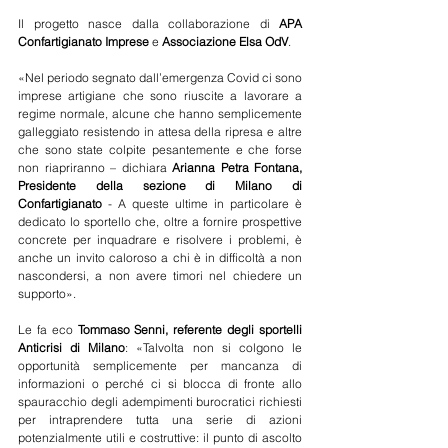
Il progetto nasce dalla collaborazione di
 APA 
Confartigianato Imprese 
e 
Associazione Elsa OdV
.
«Nel periodo segnato dall’emergenza Covid ci sono 
imprese artigiane che sono riuscite a lavorare a 
regime normale, alcune che hanno semplicemente 
galleggiato resistendo in attesa della ripresa e altre 
che sono state colpite pesantemente e che forse 
non riapriranno – dichiara 
Arianna Petra Fontana, 
Presidente della sezione di Milano di 
Confartigianato
 - A queste ultime in particolare è 
dedicato lo sportello che, oltre a fornire prospettive 
concrete per inquadrare e risolvere i problemi, è 
anche un invito caloroso a chi è in difficoltà a non 
nascondersi, a non avere timori nel chiedere un 
supporto». 
Le fa eco 
Tommaso Senni, referente degli sportelli 
Anticrisi di Milano
: «Talvolta non si colgono le 
opportunità semplicemente per mancanza di 
informazioni o perché ci si blocca di fronte allo 
spauracchio degli adempimenti burocratici richiesti 
per intraprendere tutta una serie di azioni 
potenzialmente utili e costruttive: il punto di ascolto 