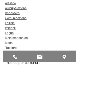
Artistico
Autoriparazione
Benessere
Comunicazione
Edilizia
Impianti
Legno
Metalmeccanica
Moda
Trasporto
AgevolaCredito: nuove
risorse per sostenere
sviluppo, ammodernamento
e competitività delle imprese
Bandi
Taxi green: oltre 2 milioni di
euro per il rinnovo dei veicoli
Bandi
Caro gasolio, 322 milioni per