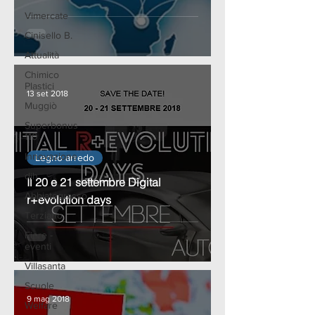
Vimercate
Cinisello B.
Attualità
Chimico
Plastici
13 set 2018
Muggiò
Superbonus
110
Innovazione
Legno arredo
dih
Il 20 e 21 settembre Digital
Abbiategrasso
r+evolution days
Terziario
Fiere -
eventi
Villasanta
Scuole
9 mag 2018
Welfare