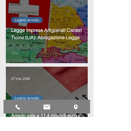
Ancos
Confartigianato
Persone
Legno arredo
milano
Legge Imprese Artigianali Canton
Ticino (LIA): Abrogazione Legge
27 mar 2018
Legno arredo
Nel 2017 made in Italy Legno-
Arredo sale a 11,4 miliardi euro e
recupera i livelli pre crisi (2007).