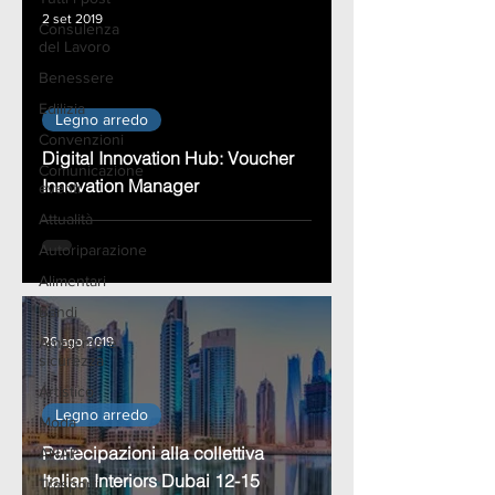
2 set 2019
Consulenza
del Lavoro
Benessere
Edilizia
Legno arredo
Convenzioni
Digital Innovation Hub: Voucher
Comunicazione
Innovation Manager
eventi
Attualità
Autoriparazione
Alimentari
Bandi
Ambiente e
26 ago 2019
sicurezza
Artistico
Legno arredo
Moda
Partecipazioni alla collettiva
ANAP
Italian Interiors Dubai 12-15
Trasporti