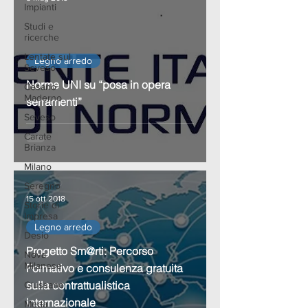
Impianti
Studi e
ricerche
Lentate sul
Legno arredo
Seveso
Norme UNI su “posa in opera
Cesano
Maderno
serramenti”
Seveso
Carate
Brianza
Milano
Seregno
15 ott 2018
Storie di
Impresa
Legno arredo
Desio
Progetto Sm@rti: Percorso
Nova
Milanese
Formativo e consulenza gratuita
sulla contrattualistica
Giussano
internazionale
Meda