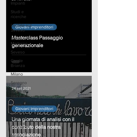
Impianti
Studi e
ricerche
Lentate sul
Giovani Imprenditori
ad video
Seveso
Masterclass Passaggio
Cesano
Maderno
generazionale
Seveso
Carate
Brianza
Milano
Seregno
24 set 2021
Storie di
Impresa
Desio
Giovani Imprenditori
Nova
Milanese
Una giornata di analisi con il
contributo della nostra
Giussano
associazione
Meda