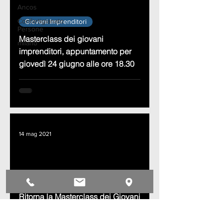
Ancos
Confartigianato
Giovani Imprenditori
Persone
ad video
Masterclass dei giovani
milano
imprenditori, appuntamento per
giovedì 24 giugno alle ore 18.30
14 mag 2021
Giovani Imprenditori
ad video
Ritorna la Masterclass dei Giovani
imprenditori: lezione di marketing