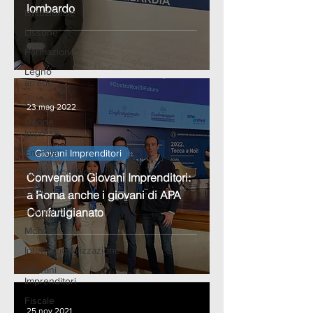
lombardo
Istituzionale
Lissone
Formazione
Legno
arredo
Credito
23 mag 2022
Donne
Impresa
Energia
Giovani Imprenditori
Metalmeccanica
Convention Giovani Imprenditori:
CAAF
a Roma anche i giovani di APA
Territorio
Confartigianato
Monza
Internazionalizzazione
Giovani
Imprenditori
Fiscale
25 nov 2021