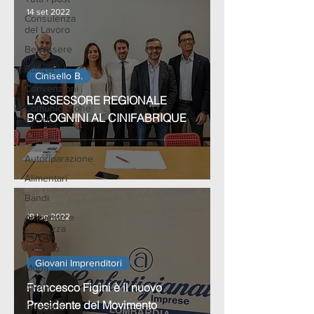
14 set 2022
Consulenza
del Lavoro
Benessere
Edilizia
Cinisello B.
Convenzioni
L’ASSESSORE REGIONALE
Comunicazione
BOLOGNINI AL CINIFABRIQUE
eventi
Attualità
Autoriparazione
Alimentari
Bandi
Ambiente e
19 lug 2022
sicurezza
Artistico
Giovani Imprenditori
Moda
Francesco Figini è il nuovo
ANAP
Presidente del Movimento
Trasporti