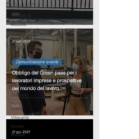
Vimercate
Cinisello B.
Attualità
Chimico
Plastici
21 set 2021
Muggiò
Superbonus
110
Comunicazione eventi
Innovazione
Obbligo del Green pass per i
dih
lavoratori imprese e prospettive
Abbiategrasso
del mondo del lavoro
Terziario
Fiere -
eventi
Villasanta
Scuole
21 giu 2021
Welfare