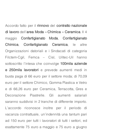
Accordo fatto per il 
rinnovo
 del 
contratto nazionale 
di lavoro
 dell’
area Moda – Chimica – Ceramica
. Il 4 
maggio 
Confartigianato Moda
, 
Confartigianato 
Chimica
, 
Confartigianato Ceramica
, le altre 
Organizzazioni datoriali e i Sindacati di categoria 
Filctem-Cgil, Femca – Cisl, Uiltec-Uil hanno 
sottoscritto l’intesa che coinvolge 
100mila aziende 
e 250mila lavoratori
 e prevede aumenti medi in 
busta paga di 66 euro per il settore moda; di 70,09 
euro per il settore Chimico, Gomma Plastica e Vetro 
e di 66,26 euro per Ceramica, Terracotta, Gres e 
Decorazione Piastrelle. Gli aumenti salariali 
saranno suddivisi in 2 tranche di differente importo. 
L’accordo riconosce inoltre per il periodo di 
vacanza contrattuale, un’indennità una tantum pari 
ad 150 euro per tutti i lavoratori di tutti i settori, ed 
esattamente 75 euro a maggio e 75 euro a giugno 