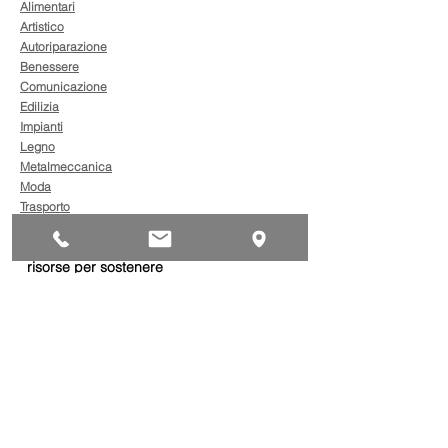
Alimentari
Artistico
Autoriparazione
Benessere
Comunicazione
Edilizia
Impianti
Legno
Metalmeccanica
Moda
Trasporto
AgevolaCredito: nuove
risorse per sostenere
sviluppo, ammodernamento
e competitività delle imprese
Bandi
Taxi green: oltre 2 milioni di
euro per il rinnovo dei veicoli
Bandi
Caro gasolio, 322 milioni per