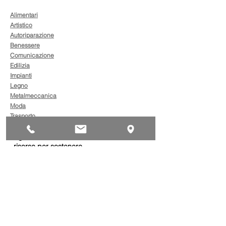
Alimentari
Artistico
Autoriparazione
Benessere
Comunicazione
Edilizia
Impianti
Legno
Metalmeccanica
Moda
Trasporto
AgevolaCredito: nuove
risorse per sostenere
sviluppo, ammodernamento
e competitività delle imprese
Bandi
Taxi green: oltre 2 milioni di
euro per il rinnovo dei veicoli
Bandi