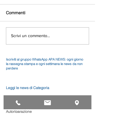
Commenti
Scrivi un commento...
Iscriviti al gruppo WhatsApp APA NEWS: ogni giorno
la rassegna stampa e ogni settimana le news da non
perdere
Leggi le news di Categoria
Alimentari
Artistico
Autoriparazione
Benessere
Comunicazione
Edilizia