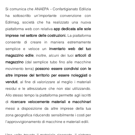
Si comunica che ANAEPA – Confartigianato Edilizia 
ha sottoscritto un’importante convenzione con 
Edilmag, società che ha realizzato una nuova 
piattaforma web con relativa 
app dedicata alle sole 
imprese nel settore delle costruzioni.
 La piattaforma 
consente di creare in maniera estremamente 
semplice e veloce un
 inventario web del tuo 
magazzino edile
; inoltre, alcuni dei tuoi 
articoli di 
magazzino
 (dal semplice tubo fino alle macchine 
movimento terra) 
possono essere condivisi con le 
altre imprese del territorio per essere noleggiati o 
venduti
, al fine di valorizzare al meglio i materiali 
residui e le attrezzature che non stai utilizzando. 
Allo stesso tempo la piattaforma permette agli iscritti 
di 
ricercare velocemente materiali e macchinari
messi a disposizione da altre imprese della tua 
zona geografica riducendo sensibilmente i costi per 
l’approvvigionamento di macchine e materiali edili.
Una volta trovato il materiale ricercato, il sistema 