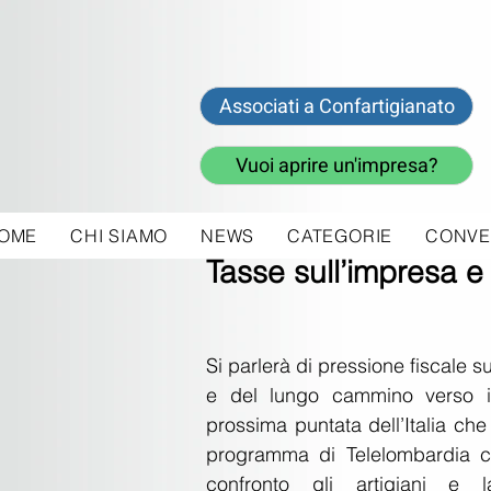
Associati a Confartigianato
Vuoi aprire un'impresa?
OME
CHI SIAMO
NEWS
CATEGORIE
CONVE
18 gen 2018
Tasse sull’impresa e
Si parlerà di pressione fiscale su
e del lungo cammino verso il
prossima puntata dell’Italia che 
programma di Telelombardia c
confronto gli artigiani e la