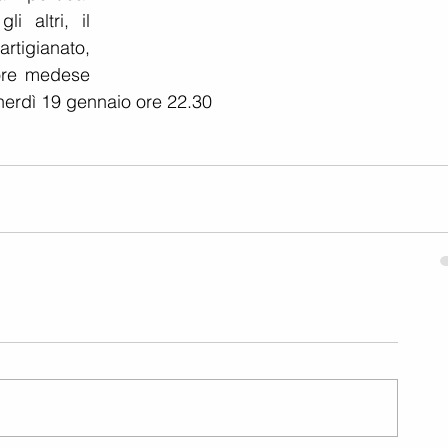
i altri, il 
tigianato, 
ore medese 
erdì 19 gennaio ore 22.30  