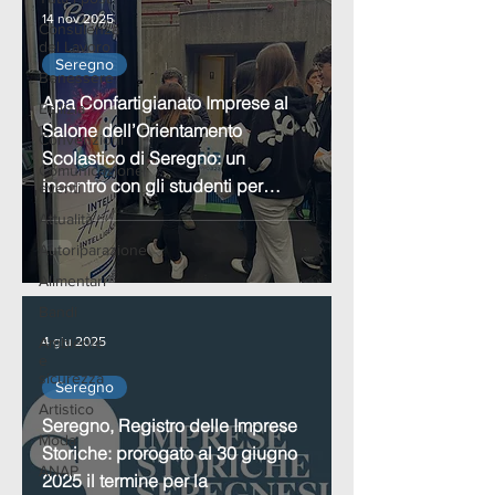
14 nov 2025
Consulenza
del Lavoro
Seregno
Benessere
Apa Confartigianato Imprese al
Edilizia
Salone dell’Orientamento
Convenzioni
Scolastico di Seregno: un
Comunicazione
incontro con gli studenti per
eventi
parlare di futuro
Attualità
Autoriparazione
Alimentari
Bandi
Ambiente
4 giu 2025
e
sicurezza
Seregno
Artistico
Seregno, Registro delle Imprese
Moda
Storiche: prorogato al 30 giugno
ANAP
2025 il termine per la