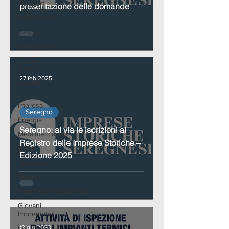
Trasporti
presentazione delle domande
Istituzionale
Lissone
Formazione
Legno
arredo
27 feb 2025
Credito
Donne
Impresa
Seregno
Energia
Seregno: al via le iscrizioni al
Metalmeccanica
Registro delle Imprese Storiche –
CAAF
Edizione 2025
Territorio
Monza
Internazionalizzazione
Giovani
Imprenditori
Fiscale
19 giu 2023