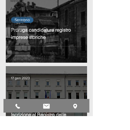
Welfare
Ancos
Confartigianato
Seregno
Persone
Proroga candidature registro
milano
imprese storiche
17 gen 2023
Seregno
Iscrizione al Registro delle
Imprese Storiche di Seregno