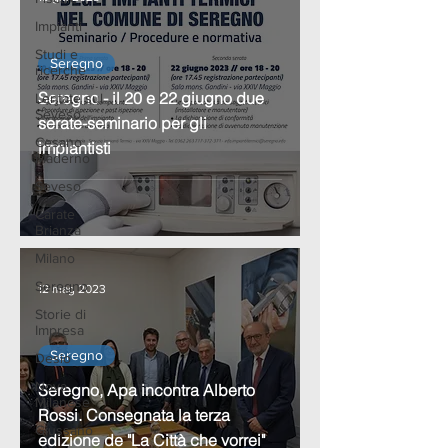
Impianti
Studi e
Seregno
ricerche
Seregno - il 20 e 22 giugno due
Lentate sul
Seveso
serate-seminario per gli
Cesano
impiantisti
Maderno
Seveso
Carate
Brianza
Milano
Seregno
12 mag 2023
Storie di
Impresa
Seregno
Desio
Nova
Seregno, Apa incontra Alberto
Milanese
Rossi. Consegnata la terza
Giussano
edizione de "La Città che vorrei"