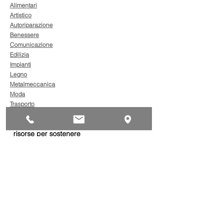
Alimentari
Artistico
Autoriparazione
Benessere
Comunicazione
Edilizia
Impianti
Legno
Metalmeccanica
Moda
Trasporto
AgevolaCredito: nuove
risorse per sostenere
sviluppo, ammodernamento
e competitività delle imprese
Bandi
Taxi green: oltre 2 milioni di
euro per il rinnovo dei veicoli
Bandi