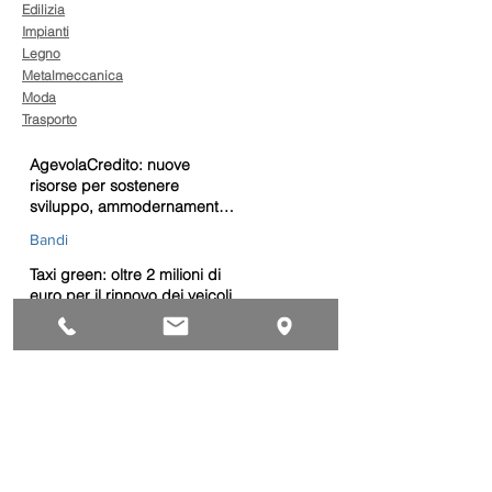
Edilizia
Impianti
Legno
Metalmeccanica
Moda
Trasporto
AgevolaCredito: nuove
risorse per sostenere
sviluppo, ammodernamento
e competitività delle imprese
Bandi
Taxi green: oltre 2 milioni di
euro per il rinnovo dei veicoli
Bandi
Caro gasolio, 322 milioni per
le imprese di trasporto:
guida operativa alla
presentazione della
Trasporti
domanda