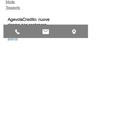
Moda
Trasporto
AgevolaCredito: nuove
risorse per sostenere
sviluppo, ammodernamento
e competitività delle imprese
Bandi
Taxi green: oltre 2 milioni di
euro per il rinnovo dei veicoli
Bandi
Caro gasolio, 322 milioni per
le imprese di trasporto:
guida operativa alla
presentazione della
Trasporti
domanda
Bonus gasolio 2026: giovedì
30 luglio webinar nazionale
per le imprese
dell’autotrasporto
Trasporti