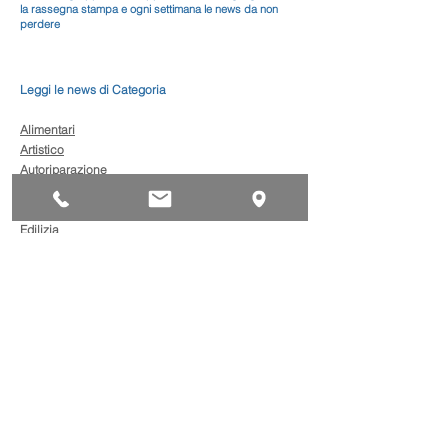
la rassegna stampa e ogni settimana le news da non
perdere
Leggi le news di Categoria
Alimentari
Artistico
Autoriparazione
Benessere
Comunicazione
Edilizia
Impianti
Legno
Metalmeccanica
Moda
Trasporto
AgevolaCredito: nuove
risorse per sostenere
sviluppo, ammodernamento
e competitività delle imprese
Bandi