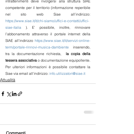
intrattenimenti deve rivolgersi alla struttura SIAE 
competente per il territorio (informazione reperibile 
nel sito web Siae all’indirizzo: 
https://www.siae.it/it/chi-siamo/uffici-e-contatti/uffici-
siae-italia
 ).
E’ possibile, inoltre, rinnovare 
l’abbonamento attraverso il portale internet della 
SIAE all’indirizzo 
https://www.siae.it/it/servizi-online-
term/portale-rinnovi-musica-dambiente
 inserendo, 
tra la documentazione richiesta,  
la copia della 
tessera associativa
 o documentazione equipollente. 
Per ulteriori informazioni è possibile contattare la 
Siae via email all’indirizzo: 
info.utilizzatori@siae.it
Attualità
Commenti