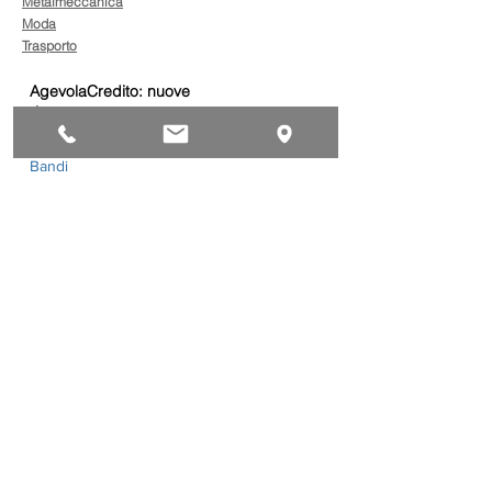
Metalmeccanica
Moda
Trasporto
AgevolaCredito: nuove
risorse per sostenere
sviluppo, ammodernamento
e competitività delle imprese
Bandi
Taxi green: oltre 2 milioni di
euro per il rinnovo dei veicoli
Bandi
Caro gasolio, 322 milioni per
le imprese di trasporto:
guida operativa alla
presentazione della
Trasporti
domanda
Bonus gasolio 2026: giovedì
30 luglio webinar nazionale
per le imprese
dell’autotrasporto