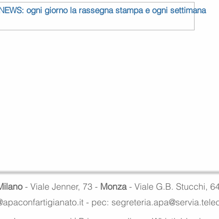
 NEWS: ogni giorno la rassegna stampa e ogni settimana
Milano
- Viale Jenner, 73 -
Monza
- Viale G.B. Stucchi, 6
apaconfartigianato.it -
pec: segreteria.apa@servia.tel