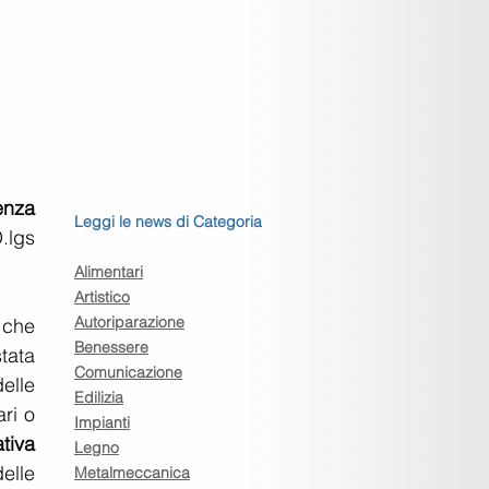
nza 
Leggi le news di Categoria
.lgs 
Alimentari
Artistico
Autoriparazione
 che 
Benessere
tata 
Comunicazione
elle 
Edilizia
ri o 
Impianti
iva 
Legno
lle 
Metalmeccanica