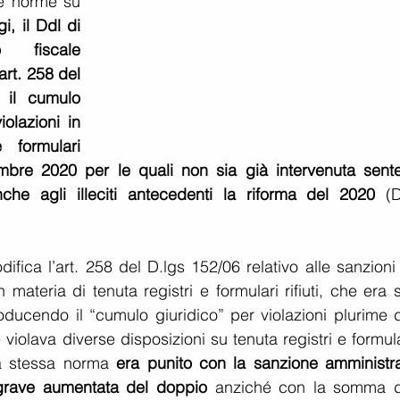
le norme su 
i, il Ddl di 
 fiscale 
rt. 258 del 
 il cumulo 
olazioni in 
 formulari 
re 2020 per le quali non sia già intervenuta sente
che agli illeciti antecedenti la riforma del 2020
 (D
odifica l’art. 258 del D.lgs 152/06 relativo alle sanzioni
materia di tenuta registri e formulari rifiuti, che era s
roducendo il “cumulo giuridico” per violazioni plurime d
iolava diverse disposizioni su tenuta registri e formula
la stessa norma 
era punito con la sanzione amministrat
 grave aumentata del doppio
 anziché con la somma de