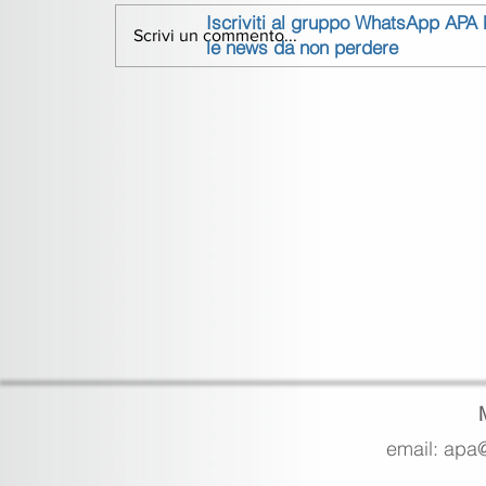
Iscriviti al gruppo WhatsApp APA
Scrivi un commento...
le news da non perdere
email: apa@