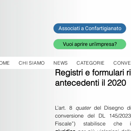
Associati a Confartigianato
Vuoi aprire un'impresa?
OME
CHI SIAMO
NEWS
CATEGORIE
CONVE
19 dic 2023
Registri e formulari ri
antecedenti il 2020
L’art. 8 
quater 
del Disegno di
conversione del DL 145/2023 
Fiscale”) stabilisce che 