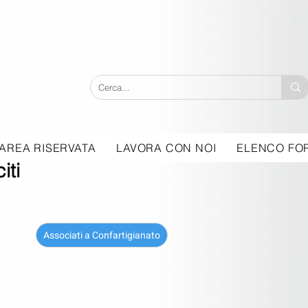
AREA RISERVATA
LAVORA CON NOI
ELENCO FOR
iti
Associati a Confartigianato