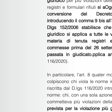
giuridico
 per più violazioni del
registri e formulari rifiuti 
si aOgg
conversione del Decreto
introducendo il comma 9 bis all’a
Dlgs 152/2006 stabilisce che
giuridico si applica a tutte le vi
materia di tenuta registri e
commesse prima del 26 settemb
passata in giudicato.pplica an
116/2020).
In particolare, l’art. 8 quater m
colpiscono chi viola le norme in 
riscritta dal D.lgs 116/2020 int
norme: chi, con una sola azione v
commetteva più violazioni del
prevista per la violazione più