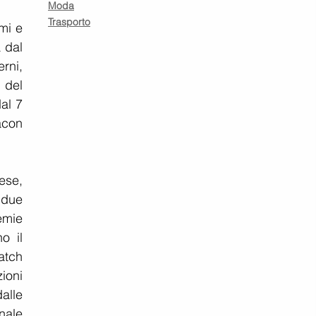
Moda
Trasporto
mi e 
 dal 
ni, 
del 
l 7 
con 
se, 
 due 
mie 
o il 
tch 
ioni 
alle 
ale 