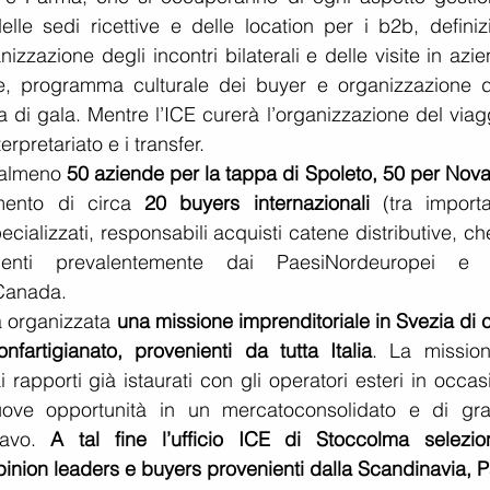
lle sedi ricettive e delle location per i b2b, definizi
zazione degli incontri bilaterali e delle visite in azie
e, programma culturale dei buyer e organizzazione de
 di gala. Mentre l’ICE curerà l’organizzazione del viagg
erpretariato e i transfer.
 almeno 
50 aziende per la tappa di Spoleto, 50 per Novar
mento di circa 
20 buyers internazionali 
(tra importat
pecializzati, responsabili acquisti catene distributive, che
ienti prevalentemente dai PaesiNordeuropei e 
 Canada.
à organizzata 
una missione imprenditoriale in Svezia di c
artigianato, provenienti da tutta Italia
. La mission
i rapporti già istaurati con gli operatori esteri in occas
uove opportunità in un mercatoconsolidato e di gra
avo. 
A tal fine l’ufficio ICE di Stoccolma selezion
 opinion leaders e buyers provenienti dalla Scandinavia, P