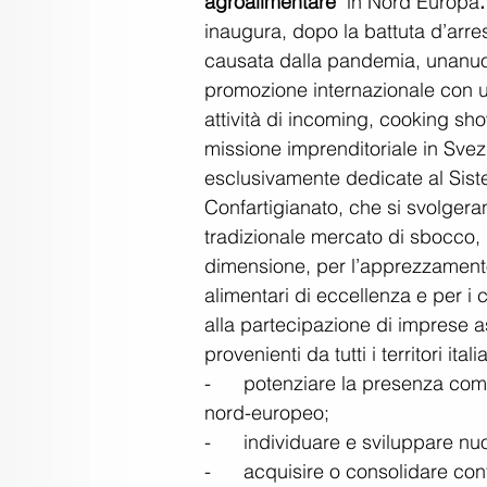
agroalimentare  
in Nord Europa
.
inaugura, dopo la battuta d’arre
causata dalla pandemia, unanuo
promozione internazionale con u
attività di incoming, cooking sh
missione imprenditoriale in Svezi
esclusivamente dedicate al Sis
Confartigianato, che si svolger
tradizionale mercato di sbocco, 
dimensione, per l’apprezzamento
alimentari di eccellenza e per i 
alla partecipazione di imprese a
provenienti da tutti i territori ital
-      potenziare la presenza co
nord-europeo;
-      individuare e sviluppare nu
-      acquisire o consolidare cont