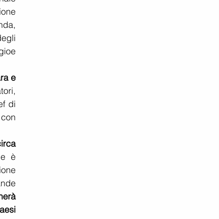
one 
nda, 
gli 
ioe 
a e 
ori, 
f di 
con 
irca 
e è 
ione 
nde 
erà 
aesi 