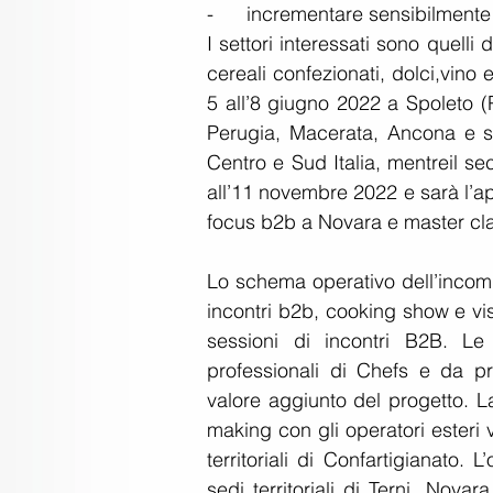
-      incrementare sensibilmente 
I settori interessati sono quelli
cereali confezionati, dolci,vino e
5 all’8 giugno 2022 a Spoleto (
Perugia, Macerata, Ancona e sa
Centro e Sud Italia, mentreil s
all’11 novembre 2022 e sarà l’ap
focus b2b a Novara e master cl
Lo schema operativo dell’incomi
incontri b2b, cooking show e visi
sessioni di incontri B2B. L
professionali di Chefs e da prest
valore aggiunto del progetto. L
making con gli operatori esteri ve
territoriali di Confartigianato.
sedi territoriali di Terni, Nov