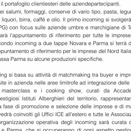
il portafoglio clientiesteri delle aziendepartecipanti.
 dei salumi, formaggi, conserve di vario tipo, pasta, legu
 liquori, birra, caffè e olio. Il primo incoming si svolgerà
PG) con focus sulle aziende umbre e marchigiane di Ter
rà l’appuntamento di riferimento per tutte le imprese 
econdo incoming a due tappe Novara e Parma si terrà da
puntamento di riferimento per le imprese del Nord Italia
assa Parma su alcune produzioni specifiche.
ng si basa su attività di matchmaking tra buyer e impre
te in azienda nelle aree limitrofe ad integrazione delle
e masterclass e i cooking show, curati da Accade
igiosi Istituti Alberghieri del territorio, rappresentan
a fase di promozione e selezione delle imprese e di ma
drà coinvolti gli Uffici ICE all’estero e tutte le Associaz
 L’organizzazione operativa degli incoming sarà curata d
ara e Parma, che si occuperanno di ogni aspetto gestion