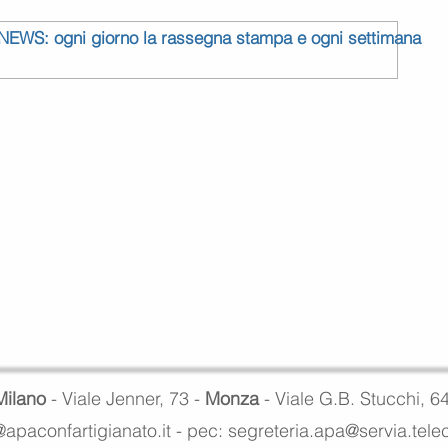
 NEWS: ogni giorno la rassegna stampa e ogni settimana
Milano
- Viale Jenner, 73 -
Monza
- Viale G.B. Stucchi, 6
apaconfartigianato.it -
pec: segreteria.apa@servia.tel