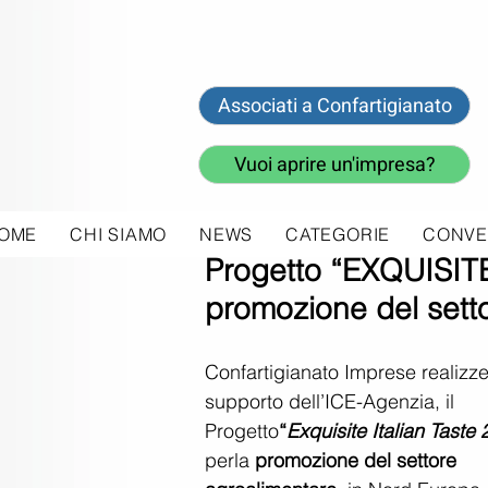
Associati a Confartigianato
Vuoi aprire un'impresa?
OME
CHI SIAMO
NEWS
CATEGORIE
CONVE
18 mar 2022
Progetto “EXQUISIT
promozione del sett
Confartigianato Imprese realizzer
supporto dell’ICE-Agenzia, il 
Progetto
“
Exquisite Italian Taste
perla 
promozione del settore 