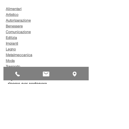
Alimentari
Artistico
Autoriparazione
Benessere
Comunicazione
Edilizia
Impianti
Legno
Metalmeccanica
Moda
Trasporto
AgevolaCredito: nuove
risorse per sostenere
sviluppo, ammodernamento
e competitività delle imprese
Bandi
Taxi green: oltre 2 milioni di
euro per il rinnovo dei veicoli
Bandi