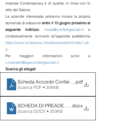
imprese Contemporary e di qualità, in linea con lo 
stile del Salone.
Le aziende interessate potranno inviare la propria 
domanda di adesione 
entro il 10 giugno prossimo al 
seguente indirizzo
: 
moda@confartigianato.it
 e 
contestualmente iscriversi all’apposita piattaforma 
https://www.whiteshow.info/dossieradmin/index1.ph
p
.
Per maggiori informazioni scrivi a 
v.mandelli@apaconfartigianato.it
Scarica gli allegati
Scheda Accordo Confartigianato_White SET 23
.pdf
Scarica PDF • 356KB
SCHEDA DI PREADESIONE SALONE WHITE SETTEM
.docx
Scarica DOCX • 253KB