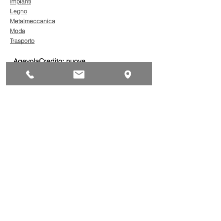
Impianti
Legno
Metalmeccanica
Moda
Trasporto
AgevolaCredito: nuove
risorse per sostenere
sviluppo, ammodernamento
e competitività delle imprese
Bandi
Taxi green: oltre 2 milioni di
euro per il rinnovo dei veicoli
Bandi
Caro gasolio, 322 milioni per
le imprese di trasporto:
guida operativa alla
presentazione della
Trasporti
domanda
Bonus gasolio 2026: giovedì
30 luglio webinar nazionale